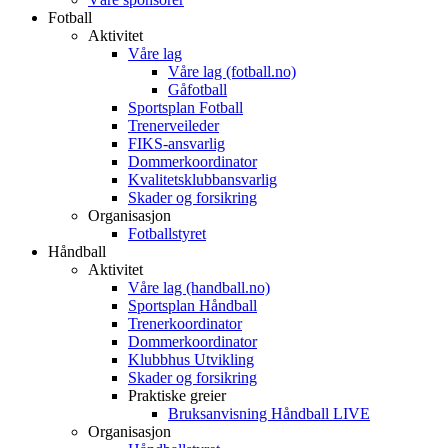
Fotball
Aktivitet
Våre lag
Våre lag (fotball.no)
Gåfotball
Sportsplan Fotball
Trenerveileder
FIKS-ansvarlig
Dommerkoordinator
Kvalitetsklubbansvarlig
Skader og forsikring
Organisasjon
Fotballstyret
Håndball
Aktivitet
Våre lag (handball.no)
Sportsplan Håndball
Trenerkoordinator
Dommerkoordinator
Klubbhus Utvikling
Skader og forsikring
Praktiske greier
Bruksanvisning Håndball LIVE
Organisasjon