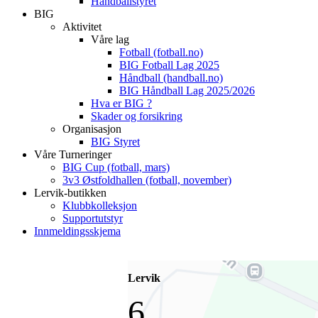
Håndballstyret
BIG
Aktivitet
Våre lag
Fotball (fotball.no)
BIG Fotball Lag 2025
Håndball (handball.no)
BIG Håndball Lag 2025/2026
Hva er BIG ?
Skader og forsikring
Organisasjon
BIG Styret
Våre Turneringer
BIG Cup (fotball, mars)
3v3 Østfoldhallen (fotball, november)
Lervik-butikken
Klubbkolleksjon
Supportutstyr
Innmeldingsskjema
Lervik
6