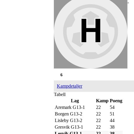
-
6
Kampdetaljer
Tabell
Lag
Kamp
Poeng
Aremark G13-1
22
54
Borgen G13-2
22
51
Lisleby G13-2
22
44
Gresvik G13-1
22
38
Lervik G13-1
22
38