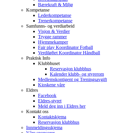
Bærekraft & Miljø
Kompetanse
Lederkompetanse
Trenerkompetanse
Samfunns- og verdiarbeid
Visjon & Verdier
Trygge rammer
Hjemmekamper
Fair play Koordinator Fotball
Verdiløftet Koordinator Håndball
Praktisk Info
Klubbhuset
Reservasjon klubbhus
Kalender klubb- og styrerom
Medlemskontigent og Treningsavgift
Kioskene våre
Eldres
Facebook
Eldres-styret
Meld deg inn i Eldres her
Kontakt oss
Kontaktskjema
Reservasjon klubbhus
Innmeldingsskjema
Våre sponsorer