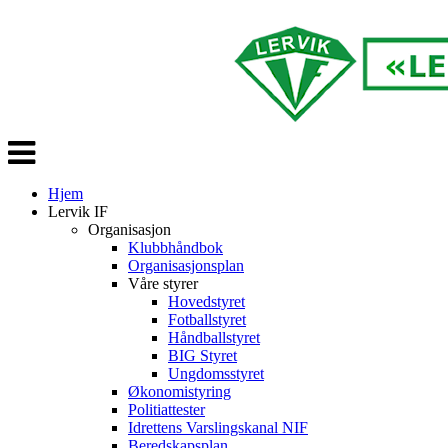
Veksle
navigasjon
Hjem
Lervik IF
Organisasjon
Klubbhåndbok
Organisasjonsplan
Våre styrer
Hovedstyret
Fotballstyret
Håndballstyret
BIG Styret
Ungdomsstyret
Økonomistyring
Politiattester
Idrettens Varslingskanal NIF
Beredskapsplan