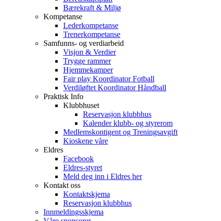
Bærekraft & Miljø
Kompetanse
Lederkompetanse
Trenerkompetanse
Samfunns- og verdiarbeid
Visjon & Verdier
Trygge rammer
Hjemmekamper
Fair play Koordinator Fotball
Verdiløftet Koordinator Håndball
Praktisk Info
Klubbhuset
Reservasjon klubbhus
Kalender klubb- og styrerom
Medlemskontigent og Treningsavgift
Kioskene våre
Eldres
Facebook
Eldres-styret
Meld deg inn i Eldres her
Kontakt oss
Kontaktskjema
Reservasjon klubbhus
Innmeldingsskjema
Våre sponsorer