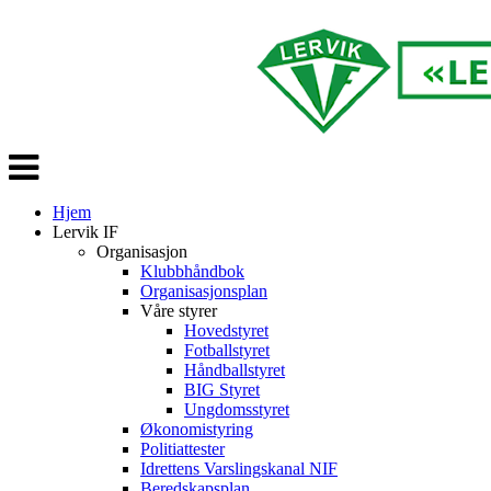
Veksle
navigasjon
Hjem
Lervik IF
Organisasjon
Klubbhåndbok
Organisasjonsplan
Våre styrer
Hovedstyret
Fotballstyret
Håndballstyret
BIG Styret
Ungdomsstyret
Økonomistyring
Politiattester
Idrettens Varslingskanal NIF
Beredskapsplan