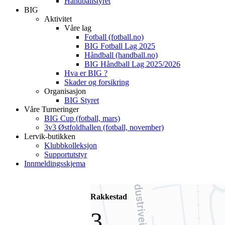
Håndballstyret
BIG
Aktivitet
Våre lag
Fotball (fotball.no)
BIG Fotball Lag 2025
Håndball (handball.no)
BIG Håndball Lag 2025/2026
Hva er BIG ?
Skader og forsikring
Organisasjon
BIG Styret
Våre Turneringer
BIG Cup (fotball, mars)
3v3 Østfoldhallen (fotball, november)
Lervik-butikken
Klubbkolleksjon
Supportutstyr
Innmeldingsskjema
Rakkestad
3