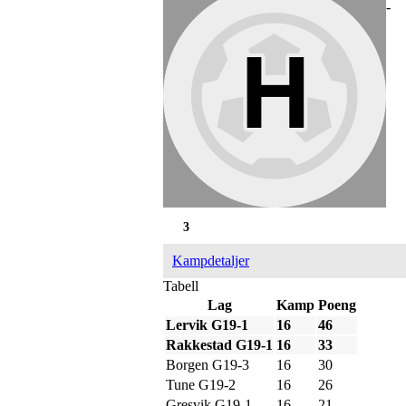
-
3
Kampdetaljer
Tabell
Lag
Kamp
Poeng
Lervik G19-1
16
46
Rakkestad G19-1
16
33
Borgen G19-3
16
30
Tune G19-2
16
26
Gresvik G19-1
16
21