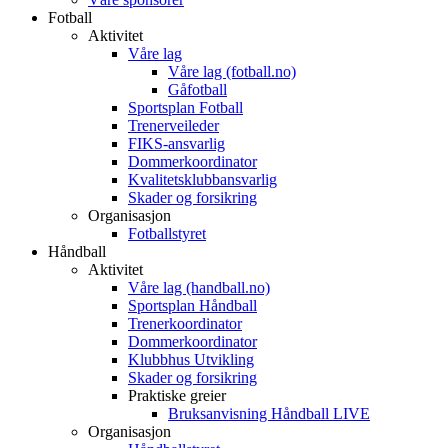
Fotball
Aktivitet
Våre lag
Våre lag (fotball.no)
Gåfotball
Sportsplan Fotball
Trenerveileder
FIKS-ansvarlig
Dommerkoordinator
Kvalitetsklubbansvarlig
Skader og forsikring
Organisasjon
Fotballstyret
Håndball
Aktivitet
Våre lag (handball.no)
Sportsplan Håndball
Trenerkoordinator
Dommerkoordinator
Klubbhus Utvikling
Skader og forsikring
Praktiske greier
Bruksanvisning Håndball LIVE
Organisasjon