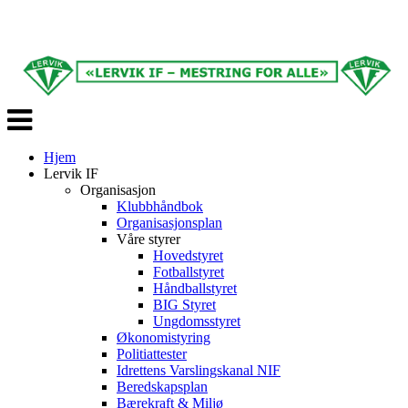
Veksle
navigasjon
Hjem
Lervik IF
Organisasjon
Klubbhåndbok
Organisasjonsplan
Våre styrer
Hovedstyret
Fotballstyret
Håndballstyret
BIG Styret
Ungdomsstyret
Økonomistyring
Politiattester
Idrettens Varslingskanal NIF
Beredskapsplan
Bærekraft & Miljø