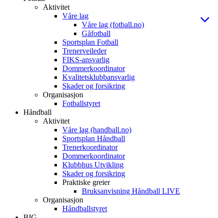
Aktivitet
Våre lag
Våre lag (fotball.no)
Gåfotball
Sportsplan Fotball
Trenerveileder
FIKS-ansvarlig
Dommerkoordinator
Kvalitetsklubbansvarlig
Skader og forsikring
Organisasjon
Fotballstyret
Håndball
Aktivitet
Våre lag (handball.no)
Sportsplan Håndball
Trenerkoordinator
Dommerkoordinator
Klubbhus Utvikling
Skader og forsikring
Praktiske greier
Bruksanvisning Håndball LIVE
Organisasjon
Håndballstyret
BIG