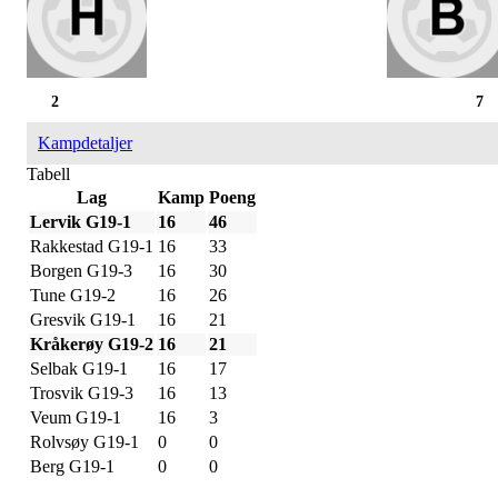
2
7
Kampdetaljer
Tabell
Lag
Kamp
Poeng
Lervik G19-1
16
46
Rakkestad G19-1
16
33
Borgen G19-3
16
30
Tune G19-2
16
26
Gresvik G19-1
16
21
Kråkerøy G19-2
16
21
Selbak G19-1
16
17
Trosvik G19-3
16
13
Veum G19-1
16
3
Rolvsøy G19-1
0
0
Berg G19-1
0
0