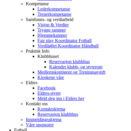
Kompetanse
Lederkompetanse
Trenerkompetanse
Samfunns- og verdiarbeid
Visjon & Verdier
Trygge rammer
Hjemmekamper
Fair play Koordinator Fotball
Verdiløftet Koordinator Håndball
Praktisk Info
Klubbhuset
Reservasjon klubbhus
Kalender klubb- og styrerom
Medlemskontigent og Treningsavgift
Kioskene våre
Eldres
Facebook
Eldres-styret
Meld deg inn i Eldres her
Kontakt oss
Kontaktskjema
Reservasjon klubbhus
Innmeldingsskjema
Våre sponsorer
Fotball