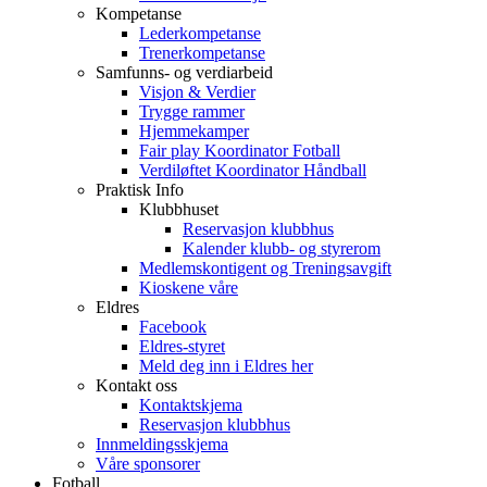
Kompetanse
Lederkompetanse
Trenerkompetanse
Samfunns- og verdiarbeid
Visjon & Verdier
Trygge rammer
Hjemmekamper
Fair play Koordinator Fotball
Verdiløftet Koordinator Håndball
Praktisk Info
Klubbhuset
Reservasjon klubbhus
Kalender klubb- og styrerom
Medlemskontigent og Treningsavgift
Kioskene våre
Eldres
Facebook
Eldres-styret
Meld deg inn i Eldres her
Kontakt oss
Kontaktskjema
Reservasjon klubbhus
Innmeldingsskjema
Våre sponsorer
Fotball