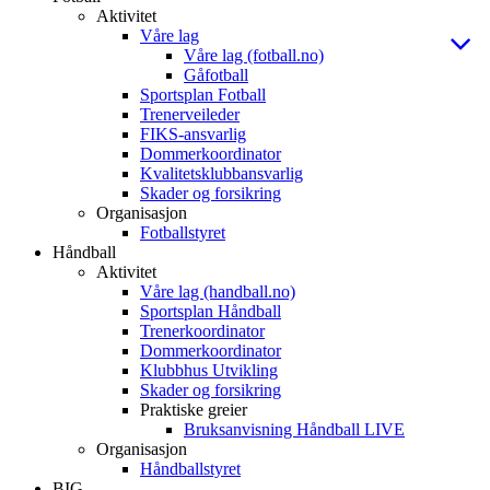
Aktivitet
Våre lag
Våre lag (fotball.no)
Gåfotball
Sportsplan Fotball
Trenerveileder
FIKS-ansvarlig
Dommerkoordinator
Kvalitetsklubbansvarlig
Skader og forsikring
Organisasjon
Fotballstyret
Håndball
Aktivitet
Våre lag (handball.no)
Sportsplan Håndball
Trenerkoordinator
Dommerkoordinator
Klubbhus Utvikling
Skader og forsikring
Praktiske greier
Bruksanvisning Håndball LIVE
Organisasjon
Håndballstyret
BIG