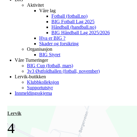
Aktivitet
Våre lag
Fotball (fotball.no)
BIG Fotball Lag 2025
Håndball (handball.no)
BIG Håndball Lag 2025/2026
Hva er BIG ?
Skader og forsikring
Organisasjon
BIG Styret
Våre Turneringer
BIG Cup (fotball, mars)
3v3 Østfoldhallen (fotball, november)
Lervik-butikken
Klubbkolleksjon
Supportutstyr
Innmeldingsskjema
Lervik
4