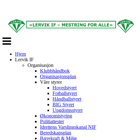
Veksle
navigasjon
Hjem
Lervik IF
Organisasjon
Klubbhåndbok
Organisasjonsplan
Våre styrer
Hovedstyret
Fotballstyret
Håndballstyret
BIG Styret
Ungdomsstyret
Økonomistyring
Politiattester
Idrettens Varslingskanal NIF
Beredskapsplan
Bærekraft & Miljø