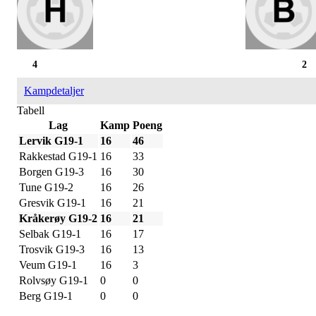
4
2
Kampdetaljer
Tabell
Lag
Kamp
Poeng
Lervik G19-1
16
46
Rakkestad G19-1
16
33
Borgen G19-3
16
30
Tune G19-2
16
26
Gresvik G19-1
16
21
Kråkerøy G19-2
16
21
Selbak G19-1
16
17
Trosvik G19-3
16
13
Veum G19-1
16
3
Rolvsøy G19-1
0
0
Berg G19-1
0
0