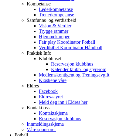
Kompetanse
Lederkompetanse
Trenerkompetanse
Samfunns- og verdiarbeid
Visjon & Verdier
Trygge rammer
Hjemmekamper
Fair play Koordinator Fotball
Verdiløftet Koordinator Håndball
Praktisk Info
Klubbhuset
Reservasjon klubbhus
Kalender klubb- og styrerom
Medlemskontigent og Treningsavgift
Kioskene våre
Eldres
Facebook
Eldres-styret
Meld deg inn i Eldres her
Kontakt oss
Kontaktskjema
Reservasjon klubbhus
Innmeldingsskjema
Våre sponsorer
Fotball