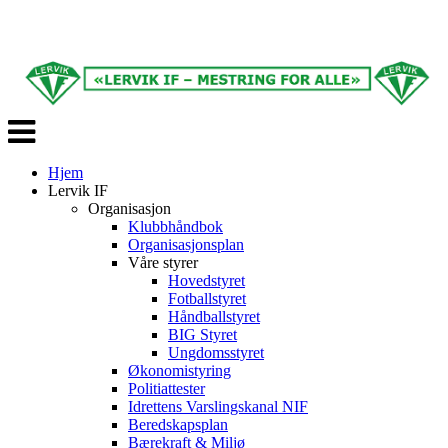
Veksle
navigasjon
Hjem
Lervik IF
Organisasjon
Klubbhåndbok
Organisasjonsplan
Våre styrer
Hovedstyret
Fotballstyret
Håndballstyret
BIG Styret
Ungdomsstyret
Økonomistyring
Politiattester
Idrettens Varslingskanal NIF
Beredskapsplan
Bærekraft & Miljø