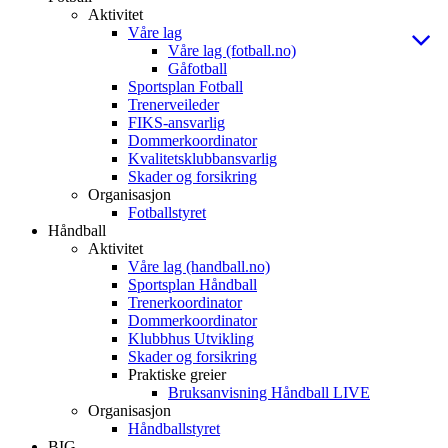
Aktivitet
Våre lag
Våre lag (fotball.no)
Gåfotball
Sportsplan Fotball
Trenerveileder
FIKS-ansvarlig
Dommerkoordinator
Kvalitetsklubbansvarlig
Skader og forsikring
Organisasjon
Fotballstyret
Håndball
Aktivitet
Våre lag (handball.no)
Sportsplan Håndball
Trenerkoordinator
Dommerkoordinator
Klubbhus Utvikling
Skader og forsikring
Praktiske greier
Bruksanvisning Håndball LIVE
Organisasjon
Håndballstyret
BIG