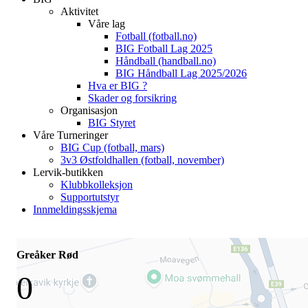
Aktivitet
Våre lag
Fotball (fotball.no)
BIG Fotball Lag 2025
Håndball (handball.no)
BIG Håndball Lag 2025/2026
Hva er BIG ?
Skader og forsikring
Organisasjon
BIG Styret
Våre Turneringer
BIG Cup (fotball, mars)
3v3 Østfoldhallen (fotball, november)
Lervik-butikken
Klubbkolleksjon
Supportutstyr
Innmeldingsskjema
Greåker Rød
0