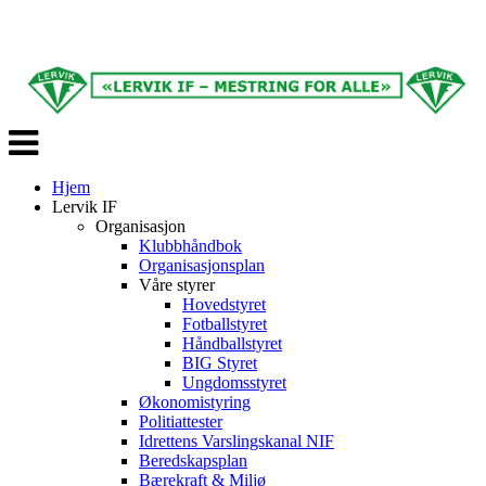
Veksle
navigasjon
Hjem
Lervik IF
Organisasjon
Klubbhåndbok
Organisasjonsplan
Våre styrer
Hovedstyret
Fotballstyret
Håndballstyret
BIG Styret
Ungdomsstyret
Økonomistyring
Politiattester
Idrettens Varslingskanal NIF
Beredskapsplan
Bærekraft & Miljø