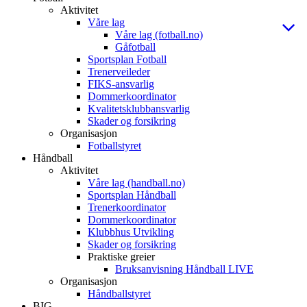
Aktivitet
Våre lag
Våre lag (fotball.no)
Gåfotball
Sportsplan Fotball
Trenerveileder
FIKS-ansvarlig
Dommerkoordinator
Kvalitetsklubbansvarlig
Skader og forsikring
Organisasjon
Fotballstyret
Håndball
Aktivitet
Våre lag (handball.no)
Sportsplan Håndball
Trenerkoordinator
Dommerkoordinator
Klubbhus Utvikling
Skader og forsikring
Praktiske greier
Bruksanvisning Håndball LIVE
Organisasjon
Håndballstyret
BIG