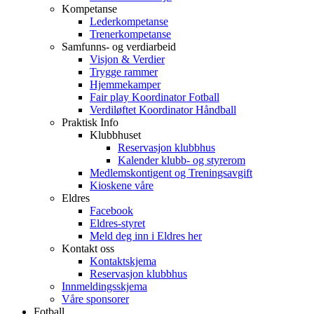
Kompetanse
Lederkompetanse
Trenerkompetanse
Samfunns- og verdiarbeid
Visjon & Verdier
Trygge rammer
Hjemmekamper
Fair play Koordinator Fotball
Verdiløftet Koordinator Håndball
Praktisk Info
Klubbhuset
Reservasjon klubbhus
Kalender klubb- og styrerom
Medlemskontigent og Treningsavgift
Kioskene våre
Eldres
Facebook
Eldres-styret
Meld deg inn i Eldres her
Kontakt oss
Kontaktskjema
Reservasjon klubbhus
Innmeldingsskjema
Våre sponsorer
Fotball