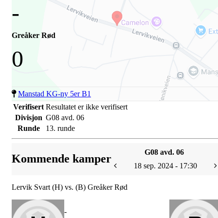
-
Greåker Rød
0
Manstad KG-ny 5er B1
Verifisert
Resultatet er ikke verifisert
Divisjon
G08 avd. 06
Runde
13. runde
G08 avd. 06
Kommende kamper
18 sep. 2024 - 17:30
Lervik Svart (H) vs. (B) Greåker Rød
-