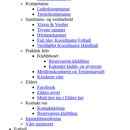
Kompetanse
Lederkompetanse
Trenerkompetanse
Samfunns- og verdiarbeid
Visjon & Verdier
Trygge rammer
Hjemmekamper
Fair play Koordinator Fotball
Verdiløftet Koordinator Håndball
Praktisk Info
Klubbhuset
Reservasjon klubbhus
Kalender klubb- og styrerom
Medlemskontigent og Treningsavgift
Kioskene våre
Eldres
Facebook
Eldres-styret
Meld deg inn i Eldres her
Kontakt oss
Kontaktskjema
Reservasjon klubbhus
Innmeldingsskjema
Våre sponsorer
Fotball