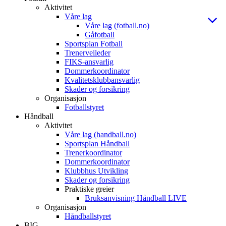
Aktivitet
Våre lag
Våre lag (fotball.no)
Gåfotball
Sportsplan Fotball
Trenerveileder
FIKS-ansvarlig
Dommerkoordinator
Kvalitetsklubbansvarlig
Skader og forsikring
Organisasjon
Fotballstyret
Håndball
Aktivitet
Våre lag (handball.no)
Sportsplan Håndball
Trenerkoordinator
Dommerkoordinator
Klubbhus Utvikling
Skader og forsikring
Praktiske greier
Bruksanvisning Håndball LIVE
Organisasjon
Håndballstyret
BIG