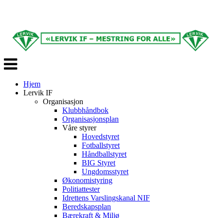
Veksle
navigasjon
Hjem
Lervik IF
Organisasjon
Klubbhåndbok
Organisasjonsplan
Våre styrer
Hovedstyret
Fotballstyret
Håndballstyret
BIG Styret
Ungdomsstyret
Økonomistyring
Politiattester
Idrettens Varslingskanal NIF
Beredskapsplan
Bærekraft & Miljø