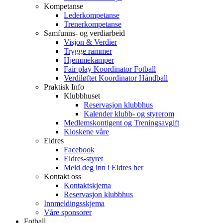
Kompetanse
Lederkompetanse
Trenerkompetanse
Samfunns- og verdiarbeid
Visjon & Verdier
Trygge rammer
Hjemmekamper
Fair play Koordinator Fotball
Verdiløftet Koordinator Håndball
Praktisk Info
Klubbhuset
Reservasjon klubbhus
Kalender klubb- og styrerom
Medlemskontigent og Treningsavgift
Kioskene våre
Eldres
Facebook
Eldres-styret
Meld deg inn i Eldres her
Kontakt oss
Kontaktskjema
Reservasjon klubbhus
Innmeldingsskjema
Våre sponsorer
Fotball