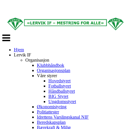
Veksle
navigasjon
Hjem
Lervik IF
Organisasjon
Klubbhåndbok
Organisasjonsplan
Våre styrer
Hovedstyret
Fotballstyret
Håndballstyret
BIG Styret
Ungdomsstyret
Økonomistyring
Politiattester
Idrettens Varslingskanal NIF
Beredskapsplan
Bærekraft & Miljø