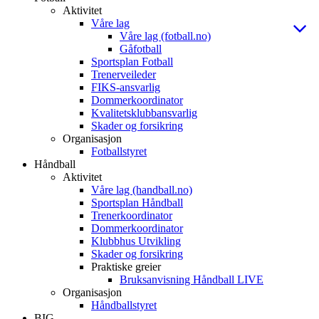
Aktivitet
Våre lag
Våre lag (fotball.no)
Gåfotball
Sportsplan Fotball
Trenerveileder
FIKS-ansvarlig
Dommerkoordinator
Kvalitetsklubbansvarlig
Skader og forsikring
Organisasjon
Fotballstyret
Håndball
Aktivitet
Våre lag (handball.no)
Sportsplan Håndball
Trenerkoordinator
Dommerkoordinator
Klubbhus Utvikling
Skader og forsikring
Praktiske greier
Bruksanvisning Håndball LIVE
Organisasjon
Håndballstyret
BIG