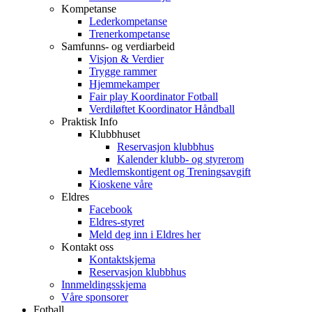
Kompetanse
Lederkompetanse
Trenerkompetanse
Samfunns- og verdiarbeid
Visjon & Verdier
Trygge rammer
Hjemmekamper
Fair play Koordinator Fotball
Verdiløftet Koordinator Håndball
Praktisk Info
Klubbhuset
Reservasjon klubbhus
Kalender klubb- og styrerom
Medlemskontigent og Treningsavgift
Kioskene våre
Eldres
Facebook
Eldres-styret
Meld deg inn i Eldres her
Kontakt oss
Kontaktskjema
Reservasjon klubbhus
Innmeldingsskjema
Våre sponsorer
Fotball