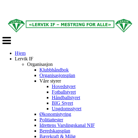
Veksle
navigasjon
Hjem
Lervik IF
Organisasjon
Klubbhåndbok
Organisasjonsplan
Våre styrer
Hovedstyret
Fotballstyret
Håndballstyret
BIG Styret
Ungdomsstyret
Økonomistyring
Politiattester
Idrettens Varslingskanal NIF
Beredskapsplan
Bærekraft & Miljø