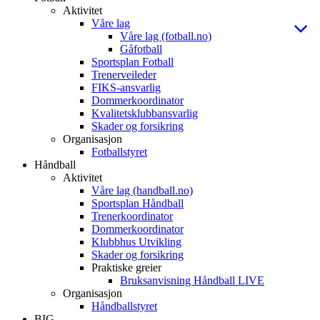
Aktivitet
Våre lag
Våre lag (fotball.no)
Gåfotball
Sportsplan Fotball
Trenerveileder
FIKS-ansvarlig
Dommerkoordinator
Kvalitetsklubbansvarlig
Skader og forsikring
Organisasjon
Fotballstyret
Håndball
Aktivitet
Våre lag (handball.no)
Sportsplan Håndball
Trenerkoordinator
Dommerkoordinator
Klubbhus Utvikling
Skader og forsikring
Praktiske greier
Bruksanvisning Håndball LIVE
Organisasjon
Håndballstyret
BIG