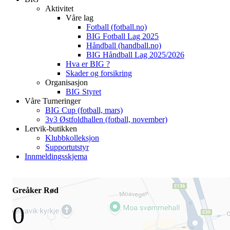
Aktivitet
Våre lag
Fotball (fotball.no)
BIG Fotball Lag 2025
Håndball (handball.no)
BIG Håndball Lag 2025/2026
Hva er BIG ?
Skader og forsikring
Organisasjon
BIG Styret
Våre Turneringer
BIG Cup (fotball, mars)
3v3 Østfoldhallen (fotball, november)
Lervik-butikken
Klubbkolleksjon
Supportutstyr
Innmeldingsskjema
Greåker Rød
0