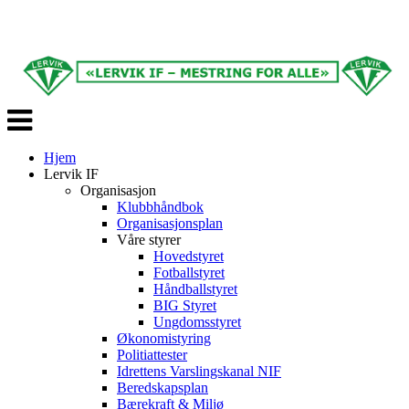
Veksle
navigasjon
Hjem
Lervik IF
Organisasjon
Klubbhåndbok
Organisasjonsplan
Våre styrer
Hovedstyret
Fotballstyret
Håndballstyret
BIG Styret
Ungdomsstyret
Økonomistyring
Politiattester
Idrettens Varslingskanal NIF
Beredskapsplan
Bærekraft & Miljø