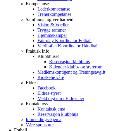
Kompetanse
Lederkompetanse
Trenerkompetanse
Samfunns- og verdiarbeid
Visjon & Verdier
Trygge rammer
Hjemmekamper
Fair play Koordinator Fotball
Verdiløftet Koordinator Håndball
Praktisk Info
Klubbhuset
Reservasjon klubbhus
Kalender klubb- og styrerom
Medlemskontigent og Treningsavgift
Kioskene våre
Eldres
Facebook
Eldres-styret
Meld deg inn i Eldres her
Kontakt oss
Kontaktskjema
Reservasjon klubbhus
Innmeldingsskjema
Våre sponsorer
Fotball