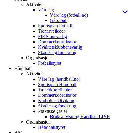
Aktivitet
Våre lag
Våre lag (fotball.no)
Gåfotball
Sportsplan Fotball
Trenerveileder
FIKS-ansvarlig
Dommerkoordinator
Kvalitetsklubbansvarlig
Skader og forsikring
Organisasjon
Fotballstyret
Håndball
Aktivitet
Våre lag (handball.no)
Sportsplan Håndball
Trenerkoordinator
Dommerkoordinator
Klubbhus Utvikling
Skader og forsikring
Praktiske greier
Bruksanvisning Håndball LIVE
Organisasjon
Håndballstyret
BIG