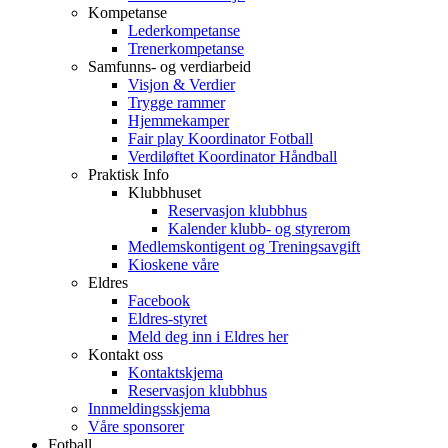
Kompetanse
Lederkompetanse
Trenerkompetanse
Samfunns- og verdiarbeid
Visjon & Verdier
Trygge rammer
Hjemmekamper
Fair play Koordinator Fotball
Verdiløftet Koordinator Håndball
Praktisk Info
Klubbhuset
Reservasjon klubbhus
Kalender klubb- og styrerom
Medlemskontigent og Treningsavgift
Kioskene våre
Eldres
Facebook
Eldres-styret
Meld deg inn i Eldres her
Kontakt oss
Kontaktskjema
Reservasjon klubbhus
Innmeldingsskjema
Våre sponsorer
Fotball