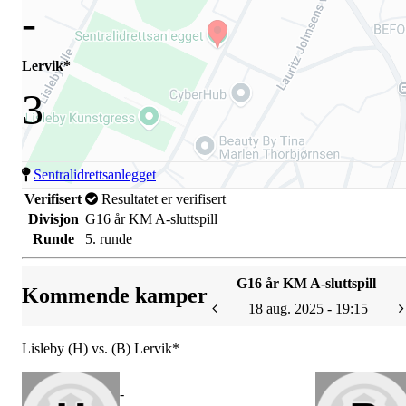
-
Lervik*
3
Sentralidrettsanlegget
Verifisert
Resultatet er verifisert
Divisjon
G16 år KM A-sluttspill
Runde
5. runde
G16 år KM A-sluttspill
Kommende kamper
18 aug. 2025 - 19:15
Lisleby (H) vs. (B) Lervik*
-