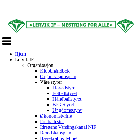
Veksle
navigasjon
Hjem
Lervik IF
Organisasjon
Klubbhåndbok
Organisasjonsplan
Våre styrer
Hovedstyret
Fotballstyret
Håndballstyret
BIG Styret
Ungdomsstyret
Økonomistyring
Politiattester
Idrettens Varslingskanal NIF
Beredskapsplan
Bærekraft & Miljø