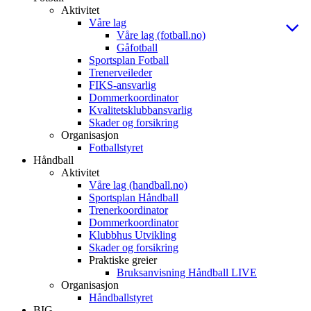
Aktivitet
Våre lag
Våre lag (fotball.no)
Gåfotball
Sportsplan Fotball
Trenerveileder
FIKS-ansvarlig
Dommerkoordinator
Kvalitetsklubbansvarlig
Skader og forsikring
Organisasjon
Fotballstyret
Håndball
Aktivitet
Våre lag (handball.no)
Sportsplan Håndball
Trenerkoordinator
Dommerkoordinator
Klubbhus Utvikling
Skader og forsikring
Praktiske greier
Bruksanvisning Håndball LIVE
Organisasjon
Håndballstyret
BIG