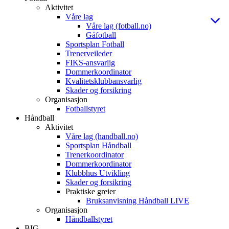
Aktivitet
Våre lag
Våre lag (fotball.no)
Gåfotball
Sportsplan Fotball
Trenerveileder
FIKS-ansvarlig
Dommerkoordinator
Kvalitetsklubbansvarlig
Skader og forsikring
Organisasjon
Fotballstyret
Håndball
Aktivitet
Våre lag (handball.no)
Sportsplan Håndball
Trenerkoordinator
Dommerkoordinator
Klubbhus Utvikling
Skader og forsikring
Praktiske greier
Bruksanvisning Håndball LIVE
Organisasjon
Håndballstyret
BIG