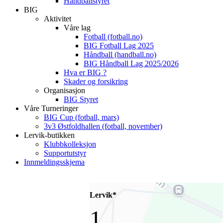
Håndballstyret
BIG
Aktivitet
Våre lag
Fotball (fotball.no)
BIG Fotball Lag 2025
Håndball (handball.no)
BIG Håndball Lag 2025/2026
Hva er BIG ?
Skader og forsikring
Organisasjon
BIG Styret
Våre Turneringer
BIG Cup (fotball, mars)
3v3 Østfoldhallen (fotball, november)
Lervik-butikken
Klubbkolleksjon
Supportutstyr
Innmeldingsskjema
Lervik*
1