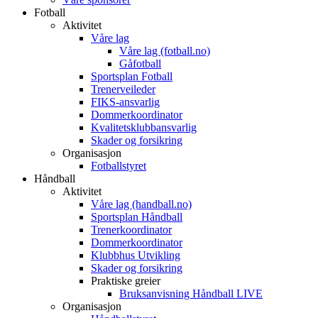
Fotball
Aktivitet
Våre lag
Våre lag (fotball.no)
Gåfotball
Sportsplan Fotball
Trenerveileder
FIKS-ansvarlig
Dommerkoordinator
Kvalitetsklubbansvarlig
Skader og forsikring
Organisasjon
Fotballstyret
Håndball
Aktivitet
Våre lag (handball.no)
Sportsplan Håndball
Trenerkoordinator
Dommerkoordinator
Klubbhus Utvikling
Skader og forsikring
Praktiske greier
Bruksanvisning Håndball LIVE
Organisasjon