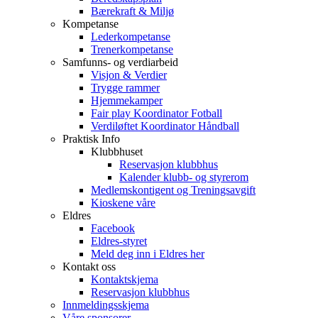
Bærekraft & Miljø
Kompetanse
Lederkompetanse
Trenerkompetanse
Samfunns- og verdiarbeid
Visjon & Verdier
Trygge rammer
Hjemmekamper
Fair play Koordinator Fotball
Verdiløftet Koordinator Håndball
Praktisk Info
Klubbhuset
Reservasjon klubbhus
Kalender klubb- og styrerom
Medlemskontigent og Treningsavgift
Kioskene våre
Eldres
Facebook
Eldres-styret
Meld deg inn i Eldres her
Kontakt oss
Kontaktskjema
Reservasjon klubbhus
Innmeldingsskjema
Våre sponsorer