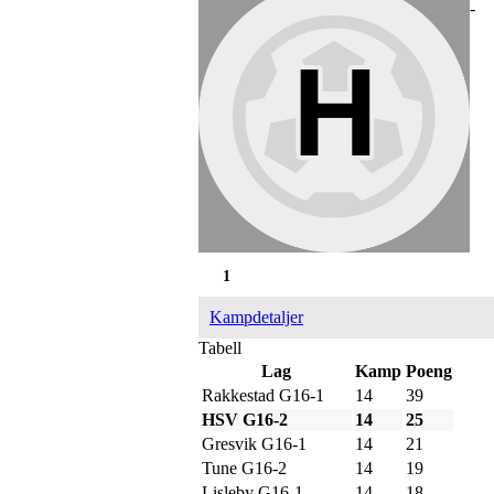
-
1
Kampdetaljer
Tabell
Lag
Kamp
Poeng
Rakkestad G16-1
14
39
HSV G16-2
14
25
Gresvik G16-1
14
21
Tune G16-2
14
19
Lisleby G16-1
14
18