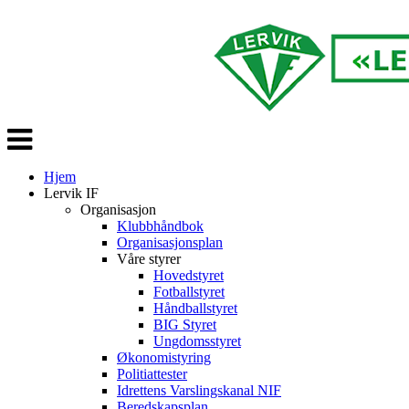
Veksle
navigasjon
Hjem
Lervik IF
Organisasjon
Klubbhåndbok
Organisasjonsplan
Våre styrer
Hovedstyret
Fotballstyret
Håndballstyret
BIG Styret
Ungdomsstyret
Økonomistyring
Politiattester
Idrettens Varslingskanal NIF
Beredskapsplan