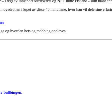
– i regi av Innlandet idrettskrets og NFF Indre Østland - som blant an
 hovedrollen i løpet av disse 45 minuttene, hvor han vil dele sine erf
her
haga og hvordan hets og mobbing.oppleves.
av ballbingen.