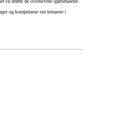
net vil drøfte de overnevnte spørsmålene.
aringer og kompetanse om temaene i