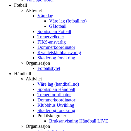
Fotball
Aktivitet
Våre lag
Våre lag (fotball.no)
Gåfotball
Sportsplan Fotball
Trenerveileder
FIKS-ansvarlig
Dommerkoordinator
Kvalitetsklubbansvarlig
Skader og forsikring
Organisasjon
Fotballstyret
Håndball
Aktivitet
Våre lag (handball.no)
Sportsplan Håndball
Trenerkoordinator
Dommerkoordinator
Klubbhus Utvikling
Skader og forsikring
Praktiske greier
Bruksanvisning Håndball LIVE
Organisasjon