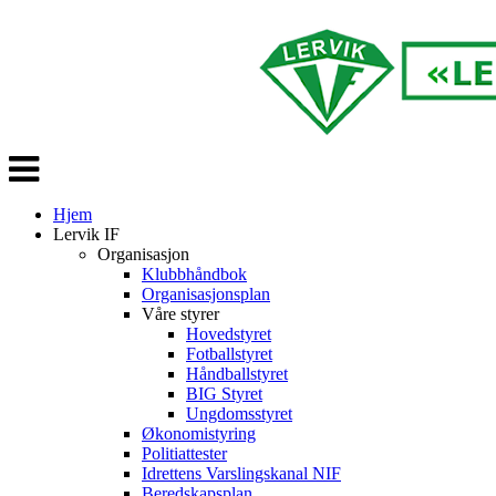
Veksle
navigasjon
Hjem
Lervik IF
Organisasjon
Klubbhåndbok
Organisasjonsplan
Våre styrer
Hovedstyret
Fotballstyret
Håndballstyret
BIG Styret
Ungdomsstyret
Økonomistyring
Politiattester
Idrettens Varslingskanal NIF
Beredskapsplan