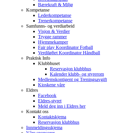
Bærekraft & Miljø
Kompetanse
Lederkompetanse
Trenerkompetanse
Samfunns- og verdiarbeid
Visjon & Verdier
Trygge rammer
Hjemmekamper
Fair play Koordinator Fotball
Verdiløftet Koordinator Håndball
Praktisk Info
Klubbhuset
Reservasjon klubbhus
Kalender klubb- og styrerom
Medlemskontigent og Treningsavgift
Kioskene våre
Eldres
Facebook
Eldres-styret
Meld deg inn i Eldres her
Kontakt oss
Kontaktskjema
Reservasjon klubbhus
Innmeldingsskjema
Våre sponsorer