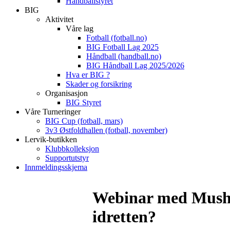
Håndballstyret
BIG
Aktivitet
Våre lag
Fotball (fotball.no)
BIG Fotball Lag 2025
Håndball (handball.no)
BIG Håndball Lag 2025/2026
Hva er BIG ?
Skader og forsikring
Organisasjon
BIG Styret
Våre Turneringer
BIG Cup (fotball, mars)
3v3 Østfoldhallen (fotball, november)
Lervik-butikken
Klubbkolleksjon
Supportutstyr
Innmeldingsskjema
Webinar med Mushag
idretten?