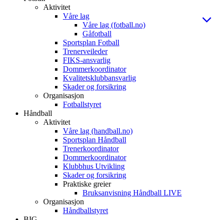
Aktivitet
Våre lag
Våre lag (fotball.no)
Gåfotball
Sportsplan Fotball
Trenerveileder
FIKS-ansvarlig
Dommerkoordinator
Kvalitetsklubbansvarlig
Skader og forsikring
Organisasjon
Fotballstyret
Håndball
Aktivitet
Våre lag (handball.no)
Sportsplan Håndball
Trenerkoordinator
Dommerkoordinator
Klubbhus Utvikling
Skader og forsikring
Praktiske greier
Bruksanvisning Håndball LIVE
Organisasjon
Håndballstyret
BIG