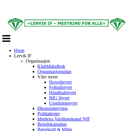
Veksle
navigasjon
Hjem
Lervik IF
Organisasjon
Klubbhåndbok
Organisasjonsplan
Våre styrer
Hovedstyret
Fotballstyret
Håndballstyret
BIG Styret
Ungdomsstyret
Økonomistyring
Politiattester
Idrettens Varslingskanal NIF
Beredskapsplan
Bærekraft & Miljø