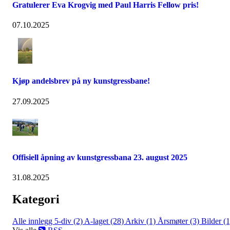
Gratulerer Eva Krogvig med Paul Harris Fellow pris!
07.10.2025
Kjøp andelsbrev på ny kunstgressbane!
27.09.2025
Offisiell åpning av kunstgressbana 23. august 2025
31.08.2025
Kategori
Alle innlegg
5-div (2)
A-laget (28)
Arkiv (1)
Årsmøter (3)
Bilder (1