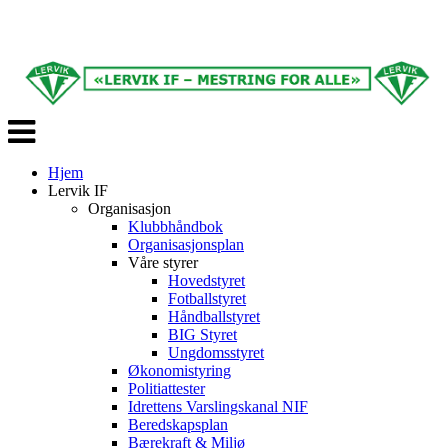
Veksle
navigasjon
Hjem
Lervik IF
Organisasjon
Klubbhåndbok
Organisasjonsplan
Våre styrer
Hovedstyret
Fotballstyret
Håndballstyret
BIG Styret
Ungdomsstyret
Økonomistyring
Politiattester
Idrettens Varslingskanal NIF
Beredskapsplan
Bærekraft & Miljø