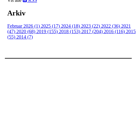
Vis alle
RSS
Arkiv
Februar 2026 (1)
2025 (17)
2024 (18)
2023 (22)
2022 (36)
2021
(47)
2020 (68)
2019 (155)
2018 (153)
2017 (204)
2016 (116)
2015
(55)
2014 (7)