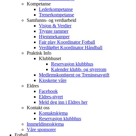
Kompetanse
Lederkompetanse
Trenerkompetanse
Samfunns- og verdiarbeid
Visjon & Verdier
Trygge rammer
Hjemmekamper
Fair play Koordinator Fotball
Verdiløftet Koordinator Håndball
Praktisk Info
Klubbhuset
Reservasjon klubbhus
Kalender klubb- og styrerom
Medlemskontigent og Treningsavgift
Kioskene våre
Eldres
Facebook
Eldres-styret
Meld deg inn i Eldres her
Kontakt oss
Kontaktskjema
Reservasjon klubbhus
Innmeldingsskjema
Våre sponsorer
Fotball