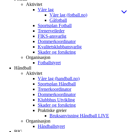
Aktivitet
Våre lag
Våre lag (fotball.no)
Gåfotball
Sportsplan Fotball
Trenerveileder
FIKS-ansvarlig
Dommerkoordinator
Kvalitetsklubbansvarlig
Skader og forsikring
Organisasjon
Fotballstyret
Håndball
Aktivitet
Våre lag (handball.no)
Sportsplan Håndball
Trenerkoordinator
Dommerkoordinator
Klubbhus Utvikling
Skader og forsikring
Praktiske greier
Bruksanvisning Håndball LIVE
Organisasjon
Håndballstyret
BIG