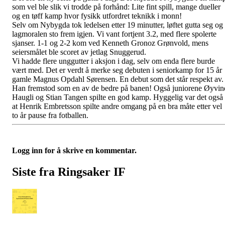
som vel ble slik vi trodde på forhånd: Lite fint spill, mange dueller
og en tøff kamp hvor fysikk utfordret teknikk i monn!
Selv om Nybygda tok ledelsen etter 19 minutter, løftet gutta seg og
lagmoralen sto frem igjen. Vi vant fortjent 3.2, med flere spolerte
sjanser. 1-1 og 2-2 kom ved Kenneth Gronoz Grønvold, mens
seiersmålet ble scoret av jetlag
Snuggerud.
Vi hadde flere unggutter i aksjon i dag, selv om enda flere burde
vært med. Det er verdt å merke seg debuten i seniorkamp for 15 år
gamle Magnus Opdahl Sørensen. En debut som det står respekt av.
Han fremstod som en av de bedre på banen! Også juniorene Øyvin
Haugli og Stian Tangen spilte en god kamp. Hyggelig var det også
at Henrik Embretsson spilte andre omgang på en bra måte etter vel
to år pause fra fotballen.
Logg inn for å skrive en kommentar.
Siste fra Ringsaker IF