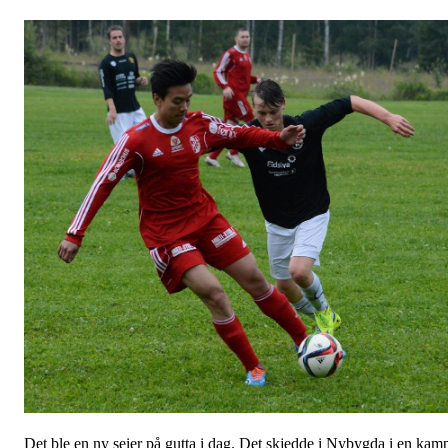
Det ble en ny seier på gutta i dag. Det skjedde i Nybygda i en kam