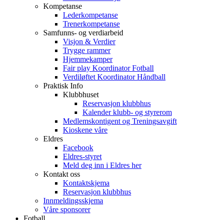
Kompetanse
Lederkompetanse
Trenerkompetanse
Samfunns- og verdiarbeid
Visjon & Verdier
Trygge rammer
Hjemmekamper
Fair play Koordinator Fotball
Verdiløftet Koordinator Håndball
Praktisk Info
Klubbhuset
Reservasjon klubbhus
Kalender klubb- og styrerom
Medlemskontigent og Treningsavgift
Kioskene våre
Eldres
Facebook
Eldres-styret
Meld deg inn i Eldres her
Kontakt oss
Kontaktskjema
Reservasjon klubbhus
Innmeldingsskjema
Våre sponsorer
Fotball