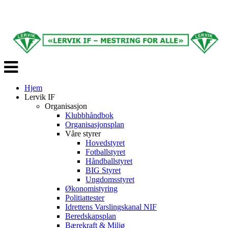
Veksle
navigasjon
Hjem
Lervik IF
Organisasjon
Klubbhåndbok
Organisasjonsplan
Våre styrer
Hovedstyret
Fotballstyret
Håndballstyret
BIG Styret
Ungdomsstyret
Økonomistyring
Politiattester
Idrettens Varslingskanal NIF
Beredskapsplan
Bærekraft & Miljø