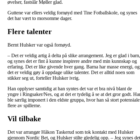
øvelser, fastslår Møller glad.
Guttene var ellers veldig fornøyd med Tine Fotballskole, og synes
det har vært to morsomme dager.
Flere talenter
Bernt Hulsker var også fornøyd.
– Det er veldig artig å delta på slike arrangement. Jeg er glad i barn
og synes det er fint å kunne inspirere andre med min kunnskap og
erfaring. Det er like givende hver gang. Barna har masse energi, og
det er veldig gøy å oppdage ulike talenter. Det er alltid noen som
stikker seg ut, forteller Hulsker ivrig.
Han opplyser samtidig at han syntes det var et bra nivå blant de
yngre i Ringsaker/Nes, og at det er tydelig å se at det gror godt. Ha
ble særlig imponert i den eldste gruppa, hvor han så stort potensiale
flere av spillerne.
Vil tilbake
Det var arrangør Håkon Taskerud som tok kontakt med Hulsker
gjennom Nordic Bet, og Hulsker stilte gledelig opp. – Jeg synes de