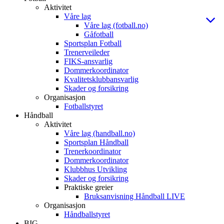
Aktivitet
Våre lag
Våre lag (fotball.no)
Gåfotball
Sportsplan Fotball
Trenerveileder
FIKS-ansvarlig
Dommerkoordinator
Kvalitetsklubbansvarlig
Skader og forsikring
Organisasjon
Fotballstyret
Håndball
Aktivitet
Våre lag (handball.no)
Sportsplan Håndball
Trenerkoordinator
Dommerkoordinator
Klubbhus Utvikling
Skader og forsikring
Praktiske greier
Bruksanvisning Håndball LIVE
Organisasjon
Håndballstyret
BIG