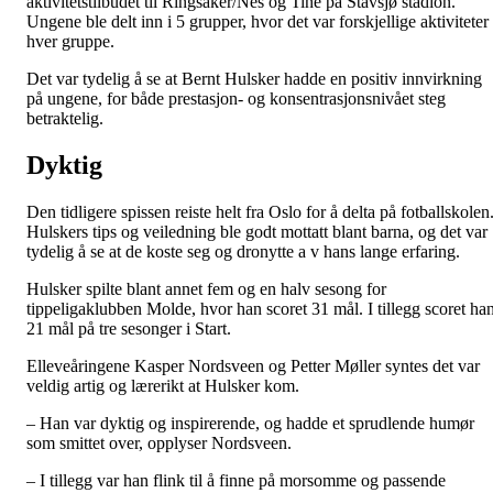
aktivitetstilbudet til Ringsaker/Nes og Tine på Stavsjø stadion.
Ungene ble delt inn i 5 grupper, hvor det var forskjellige aktiviteter 
hver gruppe.
Det var tydelig å se at Bernt Hulsker hadde en positiv innvirkning
på ungene, for både prestasjon- og konsentrasjonsnivået steg
betraktelig.
Dyktig
Den tidligere spissen reiste helt fra Oslo for å delta på fotballskolen
Hulskers tips og veiledning ble godt mottatt blant barna, og det var
tydelig å se at de koste seg og dronytte a v hans lange erfaring.
Hulsker spilte blant annet fem og en halv sesong for
tippeligaklubben Molde, hvor han scoret 31 mål. I tillegg scoret ha
21 mål på tre sesonger i Start.
Elleveåringene Kasper Nordsveen og Petter Møller syntes det var
veldig artig og lærerikt at Hulsker kom.
– Han var dyktig og inspirerende, og hadde et sprudlende humør
som smittet over, opplyser Nordsveen.
– I tillegg var han flink til å finne på morsomme og passende