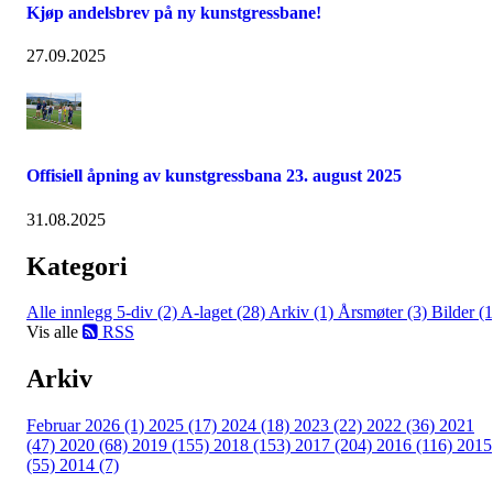
Kjøp andelsbrev på ny kunstgressbane!
27.09.2025
Offisiell åpning av kunstgressbana 23. august 2025
31.08.2025
Kategori
Alle innlegg
5-div (2)
A-laget (28)
Arkiv (1)
Årsmøter (3)
Bilder (1
Vis alle
RSS
Arkiv
Februar 2026 (1)
2025 (17)
2024 (18)
2023 (22)
2022 (36)
2021
(47)
2020 (68)
2019 (155)
2018 (153)
2017 (204)
2016 (116)
2015
(55)
2014 (7)