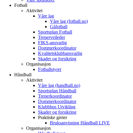
Fotball
Aktivitet
Våre lag
Våre lag (fotball.no)
Gåfotball
Sportsplan Fotball
Trenerveileder
FIKS-ansvarlig
Dommerkoordinator
Kvalitetsklubbansvarlig
Skader og forsikring
Organisasjon
Fotballstyret
Håndball
Aktivitet
Våre lag (handball.no)
Sportsplan Håndball
Trenerkoordinator
Dommerkoordinator
Klubbhus Utvikling
Skader og forsikring
Praktiske greier
Bruksanvisning Håndball LIVE
Organisasjon