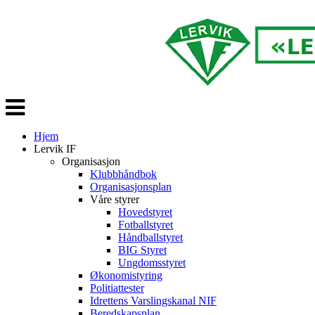
Veksle
navigasjon
Hjem
Lervik IF
Organisasjon
Klubbhåndbok
Organisasjonsplan
Våre styrer
Hovedstyret
Fotballstyret
Håndballstyret
BIG Styret
Ungdomsstyret
Økonomistyring
Politiattester
Idrettens Varslingskanal NIF
Beredskapsplan