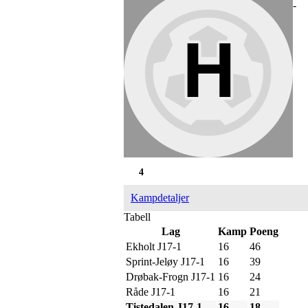
-
4
Kampdetaljer
Tabell
Lag
Kamp
Poeng
Ekholt J17-1
16
46
Sprint-Jeløy J17-1
16
39
Drøbak-Frogn J17-1
16
24
Råde J17-1
16
21
Tistedalen J17-1
16
18