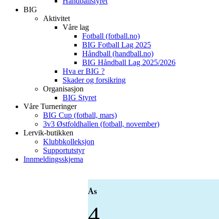
Håndballstyret
BIG
Aktivitet
Våre lag
Fotball (fotball.no)
BIG Fotball Lag 2025
Håndball (handball.no)
BIG Håndball Lag 2025/2026
Hva er BIG ?
Skader og forsikring
Organisasjon
BIG Styret
Våre Turneringer
BIG Cup (fotball, mars)
3v3 Østfoldhallen (fotball, november)
Lervik-butikken
Klubbkolleksjon
Supportutstyr
Innmeldingsskjema
Ås
4