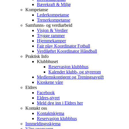
Bærekraft & Miljø
Kompetanse
Lederkompetanse
Trenerkompetanse
Samfunns- og verdiarbeid
Visjon & Verdier
Trygge rammer
Hjemmekamper
Fair play Koordinator Fotball
Verdiløftet Koordinator Håndball
Praktisk Info
Klubbhuset
Reservasjon klubbhus
Kalender klubb- og styrerom
Medlemskontigent og Treningsavgift
Kioskene våre
Eldres
Facebook
Eldres-styret
Meld deg inn i Eldres her
Kontakt oss
Kontaktskjema
Reservasjon klubbhus
Innmeldingsskjema
Våre sponsorer