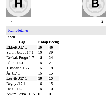
4
2
Kampdetaljer
Tabell
Lag
Kamp
Poeng
Ekholt J17-1
16
46
Sprint-Jeløy J17-1
16
39
Drøbak-Frogn J17-1
16
24
Råde J17-1
16
21
Tistedalen J17-1
16
18
Ås J17-1
16
15
Lervik J17-1
16
15
Begby J17-1
16
15
HSV J17-2
16
10
Askim Fotball J17-1
0
0