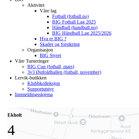
Aktivitet
Våre lag
Fotball (fotball.no)
BIG Fotball Lag 2025
Håndball (handball.no)
BIG Håndball Lag 2025/2026
Hva er BIG ?
Skader og forsikring
Organisasjon
BIG Styret
Våre Turneringer
BIG Cup (fotball, mars)
3v3 Østfoldhallen (fotball, november)
Lervik-butikken
Klubbkolleksjon
Supportutstyr
Innmeldingsskjema
Ekholt
4