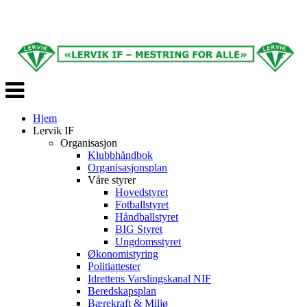
Veksle
navigasjon
Hjem
Lervik IF
Organisasjon
Klubbhåndbok
Organisasjonsplan
Våre styrer
Hovedstyret
Fotballstyret
Håndballstyret
BIG Styret
Ungdomsstyret
Økonomistyring
Politiattester
Idrettens Varslingskanal NIF
Beredskapsplan
Bærekraft & Miljø