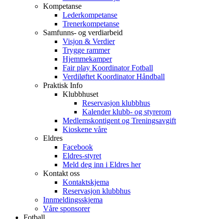
Kompetanse
Lederkompetanse
Trenerkompetanse
Samfunns- og verdiarbeid
Visjon & Verdier
Trygge rammer
Hjemmekamper
Fair play Koordinator Fotball
Verdiløftet Koordinator Håndball
Praktisk Info
Klubbhuset
Reservasjon klubbhus
Kalender klubb- og styrerom
Medlemskontigent og Treningsavgift
Kioskene våre
Eldres
Facebook
Eldres-styret
Meld deg inn i Eldres her
Kontakt oss
Kontaktskjema
Reservasjon klubbhus
Innmeldingsskjema
Våre sponsorer
Fotball