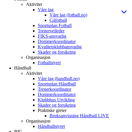
Aktivitet
Våre lag
Våre lag (fotball.no)
Gåfotball
Sportsplan Fotball
Trenerveileder
FIKS-ansvarlig
Dommerkoordinator
Kvalitetsklubbansvarlig
Skader og forsikring
Organisasjon
Fotballstyret
Håndball
Aktivitet
Våre lag (handball.no)
Sportsplan Håndball
Trenerkoordinator
Dommerkoordinator
Klubbhus Utvikling
Skader og forsikring
Praktiske greier
Bruksanvisning Håndball LIVE
Organisasjon
Håndballstyret
BIG