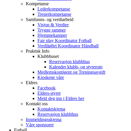
Kompetanse
Lederkompetanse
Trenerkompetanse
Samfunns- og verdiarbeid
Visjon & Verdier
Trygge rammer
Hjemmekamper
Fair play Koordinator Fotball
Verdiløftet Koordinator Håndball
Praktisk Info
Klubbhuset
Reservasjon klubbhus
Kalender klubb- og styrerom
Medlemskontigent og Treningsavgift
Kioskene våre
Eldres
Facebook
Eldres-styret
Meld deg inn i Eldres her
Kontakt oss
Kontaktskjema
Reservasjon klubbhus
Innmeldingsskjema
Våre sponsorer
Fotball