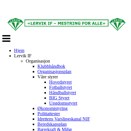
Veksle
navigasjon
Hjem
Lervik IF
Organisasjon
Klubbhåndbok
Organisasjonsplan
Våre styrer
Hovedstyret
Fotballstyret
Håndballstyret
BIG Styret
Ungdomsstyret
Økonomistyring
Politiattester
Idrettens Varslingskanal NIF
Beredskapsplan
Bærekraft & Miljø