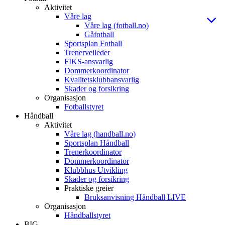
Aktivitet
Våre lag
Våre lag (fotball.no)
Gåfotball
Sportsplan Fotball
Trenerveileder
FIKS-ansvarlig
Dommerkoordinator
Kvalitetsklubbansvarlig
Skader og forsikring
Organisasjon
Fotballstyret
Håndball
Aktivitet
Våre lag (handball.no)
Sportsplan Håndball
Trenerkoordinator
Dommerkoordinator
Klubbhus Utvikling
Skader og forsikring
Praktiske greier
Bruksanvisning Håndball LIVE
Organisasjon
Håndballstyret
BIG