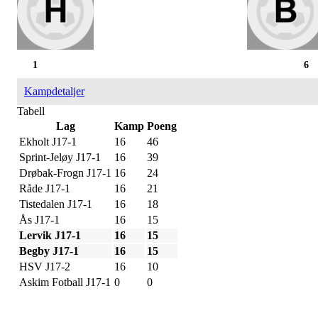
1
6
Kampdetaljer
Tabell
Lag
Kamp
Poeng
Ekholt J17-1
16
46
Sprint-Jeløy J17-1
16
39
Drøbak-Frogn J17-1
16
24
Råde J17-1
16
21
Tistedalen J17-1
16
18
Ås J17-1
16
15
Lervik J17-1
16
15
Begby J17-1
16
15
HSV J17-2
16
10
Askim Fotball J17-1
0
0