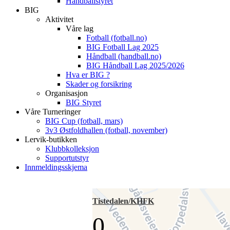
Håndballstyret
BIG
Aktivitet
Våre lag
Fotball (fotball.no)
BIG Fotball Lag 2025
Håndball (handball.no)
BIG Håndball Lag 2025/2026
Hva er BIG ?
Skader og forsikring
Organisasjon
BIG Styret
Våre Turneringer
BIG Cup (fotball, mars)
3v3 Østfoldhallen (fotball, november)
Lervik-butikken
Klubbkolleksjon
Supportutstyr
Innmeldingsskjema
Tistedalen/KHFK
0