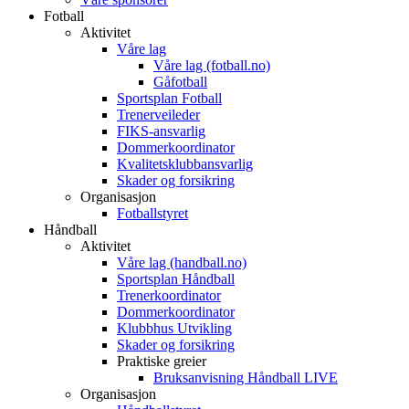
Fotball
Aktivitet
Våre lag
Våre lag (fotball.no)
Gåfotball
Sportsplan Fotball
Trenerveileder
FIKS-ansvarlig
Dommerkoordinator
Kvalitetsklubbansvarlig
Skader og forsikring
Organisasjon
Fotballstyret
Håndball
Aktivitet
Våre lag (handball.no)
Sportsplan Håndball
Trenerkoordinator
Dommerkoordinator
Klubbhus Utvikling
Skader og forsikring
Praktiske greier
Bruksanvisning Håndball LIVE
Organisasjon