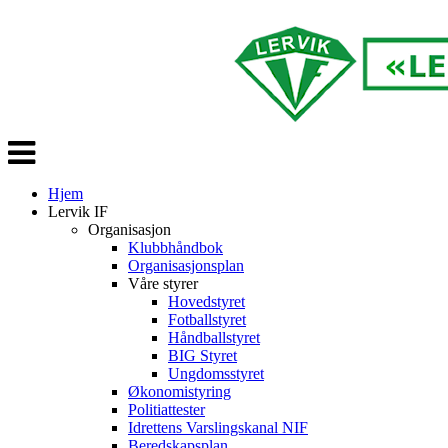
Veksle
navigasjon
Hjem
Lervik IF
Organisasjon
Klubbhåndbok
Organisasjonsplan
Våre styrer
Hovedstyret
Fotballstyret
Håndballstyret
BIG Styret
Ungdomsstyret
Økonomistyring
Politiattester
Idrettens Varslingskanal NIF
Beredskapsplan