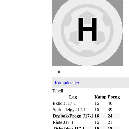
-
0
Kampdetaljer
Tabell
Lag
Kamp
Poeng
Ekholt J17-1
16
46
Sprint-Jeløy J17-1
16
39
Drøbak-Frogn J17-1
16
24
Råde J17-1
16
21
Tistedalen J17-1
16
18