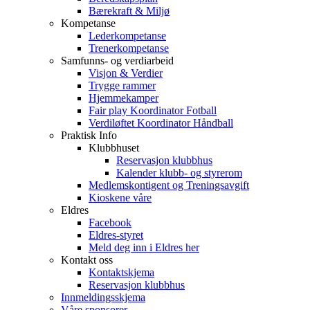
Bærekraft & Miljø
Kompetanse
Lederkompetanse
Trenerkompetanse
Samfunns- og verdiarbeid
Visjon & Verdier
Trygge rammer
Hjemmekamper
Fair play Koordinator Fotball
Verdiløftet Koordinator Håndball
Praktisk Info
Klubbhuset
Reservasjon klubbhus
Kalender klubb- og styrerom
Medlemskontigent og Treningsavgift
Kioskene våre
Eldres
Facebook
Eldres-styret
Meld deg inn i Eldres her
Kontakt oss
Kontaktskjema
Reservasjon klubbhus
Innmeldingsskjema
Våre sponsorer