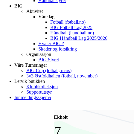
Håndballstyret
BIG
Aktivitet
Våre lag
Fotball (fotball.no)
BIG Fotball Lag 2025
Håndball (handball.no)
BIG Håndball Lag 2025/2026
Hva er BIG ?
Skader og forsikring
Organisasjon
BIG Styret
Våre Turneringer
BIG Cup (fotball, mars)
3v3 Østfoldhallen (fotball, november)
Lervik-butikken
Klubbkolleksjon
Supportutstyr
Innmeldingsskjema
Ekholt
7