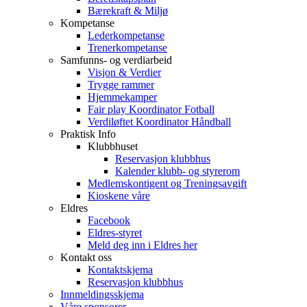
Bærekraft & Miljø
Kompetanse
Lederkompetanse
Trenerkompetanse
Samfunns- og verdiarbeid
Visjon & Verdier
Trygge rammer
Hjemmekamper
Fair play Koordinator Fotball
Verdiløftet Koordinator Håndball
Praktisk Info
Klubbhuset
Reservasjon klubbhus
Kalender klubb- og styrerom
Medlemskontigent og Treningsavgift
Kioskene våre
Eldres
Facebook
Eldres-styret
Meld deg inn i Eldres her
Kontakt oss
Kontaktskjema
Reservasjon klubbhus
Innmeldingsskjema
Våre sponsorer