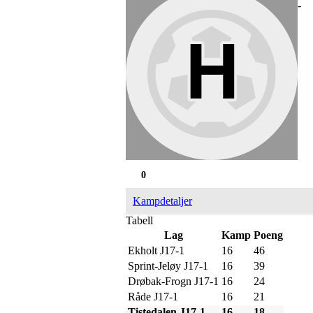
-
0
Kampdetaljer
Tabell
Lag
Kamp
Poeng
Ekholt J17-1
16
46
Sprint-Jeløy J17-1
16
39
Drøbak-Frogn J17-1
16
24
Råde J17-1
16
21
Tistedalen J17-1
16
18