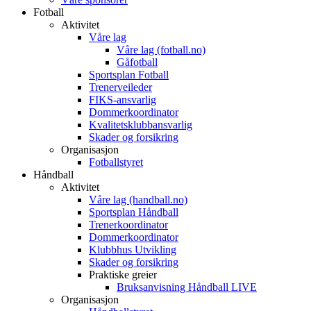
Fotball
Aktivitet
Våre lag
Våre lag (fotball.no)
Gåfotball
Sportsplan Fotball
Trenerveileder
FIKS-ansvarlig
Dommerkoordinator
Kvalitetsklubbansvarlig
Skader og forsikring
Organisasjon
Fotballstyret
Håndball
Aktivitet
Våre lag (handball.no)
Sportsplan Håndball
Trenerkoordinator
Dommerkoordinator
Klubbhus Utvikling
Skader og forsikring
Praktiske greier
Bruksanvisning Håndball LIVE
Organisasjon