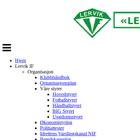
Veksle
navigasjon
Hjem
Lervik IF
Organisasjon
Klubbhåndbok
Organisasjonsplan
Våre styrer
Hovedstyret
Fotballstyret
Håndballstyret
BIG Styret
Ungdomsstyret
Økonomistyring
Politiattester
Idrettens Varslingskanal NIF
Beredskapsplan