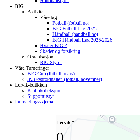
Håndballstyret
BIG
Aktivitet
Våre lag
Fotball (fotball.no)
BIG Fotball Lag 2025
Håndball (handball.no)
BIG Håndball Lag 2025/2026
Hva er BIG ?
Skader og forsikring
Organisasjon
BIG Styret
Våre Turneringer
BIG Cup (fotball, mars)
3v3 Østfoldhallen (fotball, november)
Lervik-butikken
Klubbkolleksjon
Supportutstyr
Innmeldingsskjema
Lervik *
0