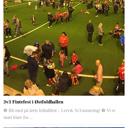
3v3 Fintefest i Østfoldhallen
⚽️ Bli med på årets fotballfest – Lervik 3v3-turnering! ⚽️ Vi er
snart klare for…