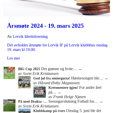
Årsmøte 2024 - 19. mars 2025
Av
Lervik Idrettsforening
Det avholdes årsmøte for Lervik IF på Lervik klubbhus onsdag
19. mars kl 19.00.
Les mer
Det grønne og hvite…
→
BIG Cup 2025
av
Svein Erik Kristiansen
Høstsesongen ble…
→
God jul fra seniorgutta!
av
Håvard Østby Magnussen
For andre året
Kretsmestere igjen!
på…
→
av
Frank Helge Njøsen
Sesongavslutning Fotball for…
→
På med Drakta -…
av
Svein Erik Kristiansen
Onsdag 5. juni ble det
Klubbkamp på tvers