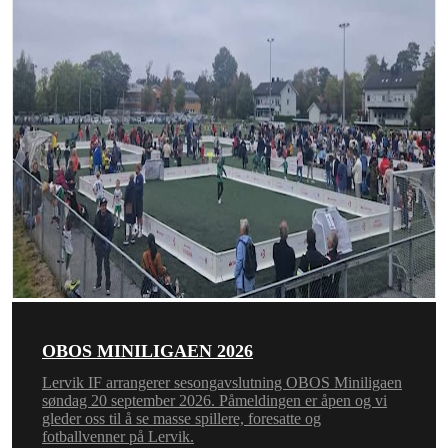
OBOS MINILIGAEN 2026
Lervik IF arrangerer sesongavslutning OBOS Miniligaen
søndag 20 september 2026. Påmeldingen er åpen og vi
gleder oss til å se masse spillere, foresatte og
fotballvenner på Lervik.