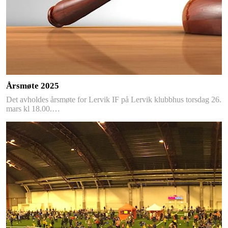
Årsmøte 2025
Det avholdes årsmøte for Lervik IF på Lervik klubbhus torsdag 26.
mars kl 18.00.…