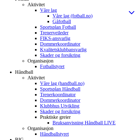
Aktivitet
Våre lag
Våre lag (fotball.no)
Gåfotball
Sportsplan Fotball
Trenerveileder
FIKS-ansvarlig
Dommerkoordinator
Kvalitetsklubbansvarlig
Skader og forsikring
Organisasjon
Fotballstyret
Håndball
Aktivitet
Våre lag (handball.no)
Sportsplan Håndball
Trenerkoordinator
Dommerkoordinator
Klubbhus Utvikling
Skader og forsikring
Praktiske greier
Bruksanvisning Håndball LIVE
Organisasjon
Håndballstyret
BIG