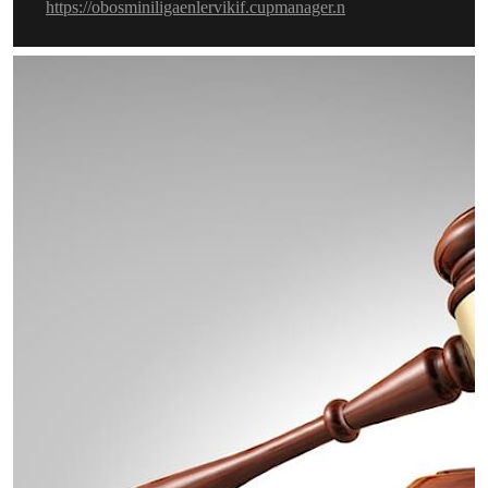
https://obosminiligaenlervikif.cupmanager.n