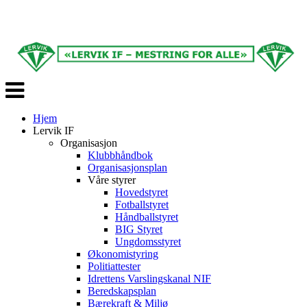
Veksle
navigasjon
Hjem
Lervik IF
Organisasjon
Klubbhåndbok
Organisasjonsplan
Våre styrer
Hovedstyret
Fotballstyret
Håndballstyret
BIG Styret
Ungdomsstyret
Økonomistyring
Politiattester
Idrettens Varslingskanal NIF
Beredskapsplan
Bærekraft & Miljø