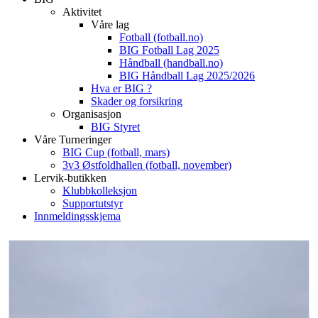
Aktivitet
Våre lag
Fotball (fotball.no)
BIG Fotball Lag 2025
Håndball (handball.no)
BIG Håndball Lag 2025/2026
Hva er BIG ?
Skader og forsikring
Organisasjon
BIG Styret
Våre Turneringer
BIG Cup (fotball, mars)
3v3 Østfoldhallen (fotball, november)
Lervik-butikken
Klubbkolleksjon
Supportutstyr
Innmeldingsskjema