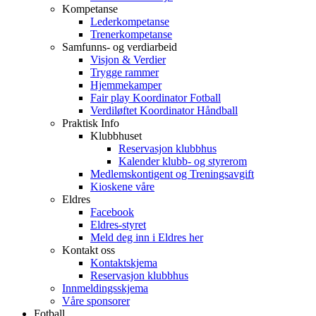
Kompetanse
Lederkompetanse
Trenerkompetanse
Samfunns- og verdiarbeid
Visjon & Verdier
Trygge rammer
Hjemmekamper
Fair play Koordinator Fotball
Verdiløftet Koordinator Håndball
Praktisk Info
Klubbhuset
Reservasjon klubbhus
Kalender klubb- og styrerom
Medlemskontigent og Treningsavgift
Kioskene våre
Eldres
Facebook
Eldres-styret
Meld deg inn i Eldres her
Kontakt oss
Kontaktskjema
Reservasjon klubbhus
Innmeldingsskjema
Våre sponsorer
Fotball