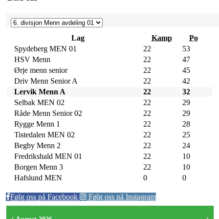
Lag
Kamp
Po
Spydeberg MEN 01
22
53
HSV Menn
22
47
Ørje menn senior
22
45
Driv Menn Senior A
22
42
Lervik Menn A
22
32
Selbak MEN 02
22
29
Råde Menn Senior 02
22
29
Rygge Menn 1
22
28
Tistedalen MEN 02
22
25
Begby Menn 2
22
24
Fredrikshald MEN 01
22
10
Borgen Menn 3
22
10
Hafslund MEN
0
0
Følg oss på Facebook
Følg oss på Instagram