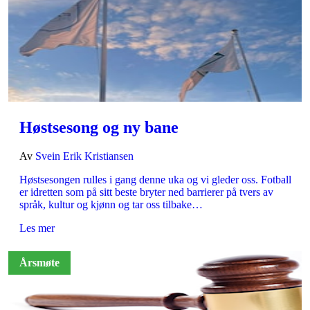
Høstsesong og ny bane
Av
Svein Erik Kristiansen
Høstsesongen rulles i gang denne uka og vi gleder oss. Fotball
er idretten som på sitt beste bryter ned barrierer på tvers av
språk, kultur og kjønn og tar oss tilbake…
Les mer
Årsmøte