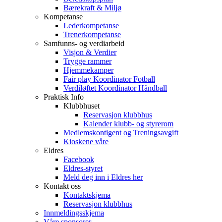
Bærekraft & Miljø
Kompetanse
Lederkompetanse
Trenerkompetanse
Samfunns- og verdiarbeid
Visjon & Verdier
Trygge rammer
Hjemmekamper
Fair play Koordinator Fotball
Verdiløftet Koordinator Håndball
Praktisk Info
Klubbhuset
Reservasjon klubbhus
Kalender klubb- og styrerom
Medlemskontigent og Treningsavgift
Kioskene våre
Eldres
Facebook
Eldres-styret
Meld deg inn i Eldres her
Kontakt oss
Kontaktskjema
Reservasjon klubbhus
Innmeldingsskjema
Våre sponsorer