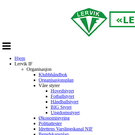
Veksle
navigasjon
Hjem
Lervik IF
Organisasjon
Klubbhåndbok
Organisasjonsplan
Våre styrer
Hovedstyret
Fotballstyret
Håndballstyret
BIG Styret
Ungdomsstyret
Økonomistyring
Politiattester
Idrettens Varslingskanal NIF
Beredskapsplan