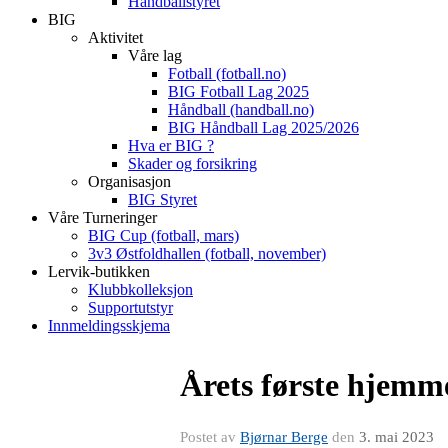
Håndballstyret
BIG
Aktivitet
Våre lag
Fotball (fotball.no)
BIG Fotball Lag 2025
Håndball (handball.no)
BIG Håndball Lag 2025/2026
Hva er BIG ?
Skader og forsikring
Organisasjon
BIG Styret
Våre Turneringer
BIG Cup (fotball, mars)
3v3 Østfoldhallen (fotball, november)
Lervik-butikken
Klubbkolleksjon
Supportutstyr
Innmeldingsskjema
Årets første hjemm
Postet av
Bjørnar Berge
den
3. mai 2023