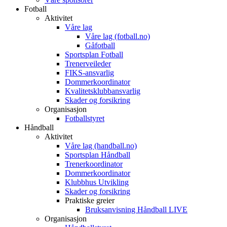
Fotball
Aktivitet
Våre lag
Våre lag (fotball.no)
Gåfotball
Sportsplan Fotball
Trenerveileder
FIKS-ansvarlig
Dommerkoordinator
Kvalitetsklubbansvarlig
Skader og forsikring
Organisasjon
Fotballstyret
Håndball
Aktivitet
Våre lag (handball.no)
Sportsplan Håndball
Trenerkoordinator
Dommerkoordinator
Klubbhus Utvikling
Skader og forsikring
Praktiske greier
Bruksanvisning Håndball LIVE
Organisasjon