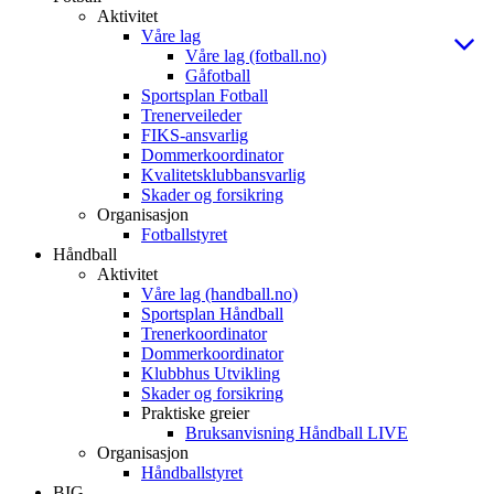
Aktivitet
Våre lag
Våre lag (fotball.no)
Gåfotball
Sportsplan Fotball
Trenerveileder
FIKS-ansvarlig
Dommerkoordinator
Kvalitetsklubbansvarlig
Skader og forsikring
Organisasjon
Fotballstyret
Håndball
Aktivitet
Våre lag (handball.no)
Sportsplan Håndball
Trenerkoordinator
Dommerkoordinator
Klubbhus Utvikling
Skader og forsikring
Praktiske greier
Bruksanvisning Håndball LIVE
Organisasjon
Håndballstyret
BIG