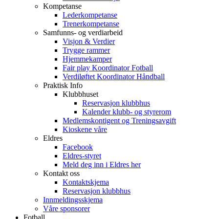
Kompetanse
Lederkompetanse
Trenerkompetanse
Samfunns- og verdiarbeid
Visjon & Verdier
Trygge rammer
Hjemmekamper
Fair play Koordinator Fotball
Verdiløftet Koordinator Håndball
Praktisk Info
Klubbhuset
Reservasjon klubbhus
Kalender klubb- og styrerom
Medlemskontigent og Treningsavgift
Kioskene våre
Eldres
Facebook
Eldres-styret
Meld deg inn i Eldres her
Kontakt oss
Kontaktskjema
Reservasjon klubbhus
Innmeldingsskjema
Våre sponsorer
Fotball