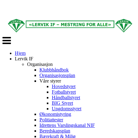
Veksle
navigasjon
Hjem
Lervik IF
Organisasjon
Klubbhåndbok
Organisasjonsplan
Våre styrer
Hovedstyret
Fotballstyret
Håndballstyret
BIG Styret
Ungdomsstyret
Økonomistyring
Politiattester
Idrettens Varslingskanal NIF
Beredskapsplan
Bærekraft & Miljø