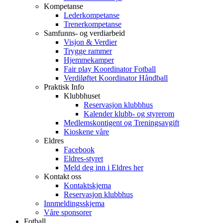
Kompetanse
Lederkompetanse
Trenerkompetanse
Samfunns- og verdiarbeid
Visjon & Verdier
Trygge rammer
Hjemmekamper
Fair play Koordinator Fotball
Verdiløftet Koordinator Håndball
Praktisk Info
Klubbhuset
Reservasjon klubbhus
Kalender klubb- og styrerom
Medlemskontigent og Treningsavgift
Kioskene våre
Eldres
Facebook
Eldres-styret
Meld deg inn i Eldres her
Kontakt oss
Kontaktskjema
Reservasjon klubbhus
Innmeldingsskjema
Våre sponsorer
Fotball