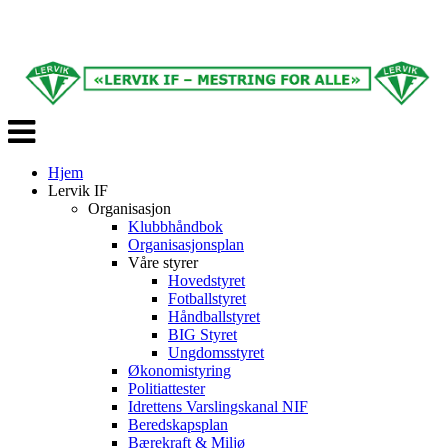
Veksle
navigasjon
Hjem
Lervik IF
Organisasjon
Klubbhåndbok
Organisasjonsplan
Våre styrer
Hovedstyret
Fotballstyret
Håndballstyret
BIG Styret
Ungdomsstyret
Økonomistyring
Politiattester
Idrettens Varslingskanal NIF
Beredskapsplan
Bærekraft & Miljø