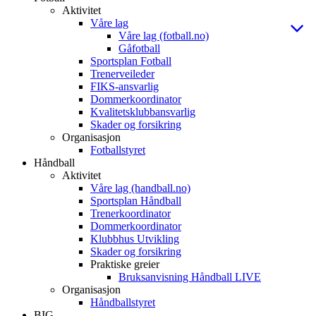
Aktivitet
Våre lag
Våre lag (fotball.no)
Gåfotball
Sportsplan Fotball
Trenerveileder
FIKS-ansvarlig
Dommerkoordinator
Kvalitetsklubbansvarlig
Skader og forsikring
Organisasjon
Fotballstyret
Håndball
Aktivitet
Våre lag (handball.no)
Sportsplan Håndball
Trenerkoordinator
Dommerkoordinator
Klubbhus Utvikling
Skader og forsikring
Praktiske greier
Bruksanvisning Håndball LIVE
Organisasjon
Håndballstyret
BIG