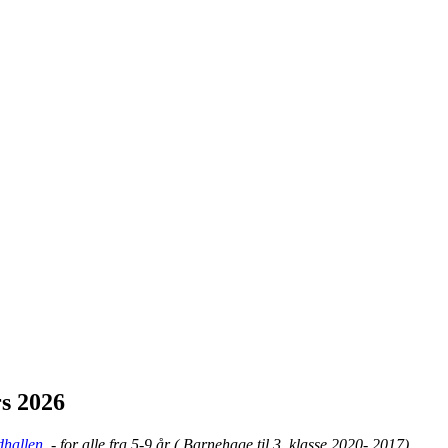
s 2026
dhallen
- for alle fra 5-9 år ( Barnehage til 3. klasse 2020- 2017).