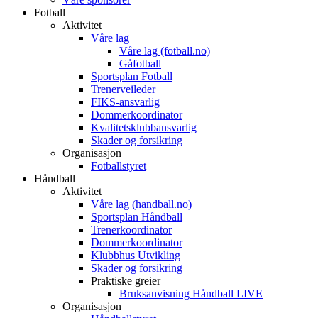
Fotball
Aktivitet
Våre lag
Våre lag (fotball.no)
Gåfotball
Sportsplan Fotball
Trenerveileder
FIKS-ansvarlig
Dommerkoordinator
Kvalitetsklubbansvarlig
Skader og forsikring
Organisasjon
Fotballstyret
Håndball
Aktivitet
Våre lag (handball.no)
Sportsplan Håndball
Trenerkoordinator
Dommerkoordinator
Klubbhus Utvikling
Skader og forsikring
Praktiske greier
Bruksanvisning Håndball LIVE
Organisasjon