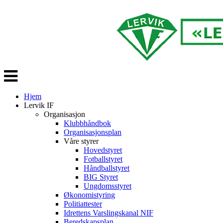
Veksle
navigasjon
Hjem
Lervik IF
Organisasjon
Klubbhåndbok
Organisasjonsplan
Våre styrer
Hovedstyret
Fotballstyret
Håndballstyret
BIG Styret
Ungdomsstyret
Økonomistyring
Politiattester
Idrettens Varslingskanal NIF
Beredskapsplan