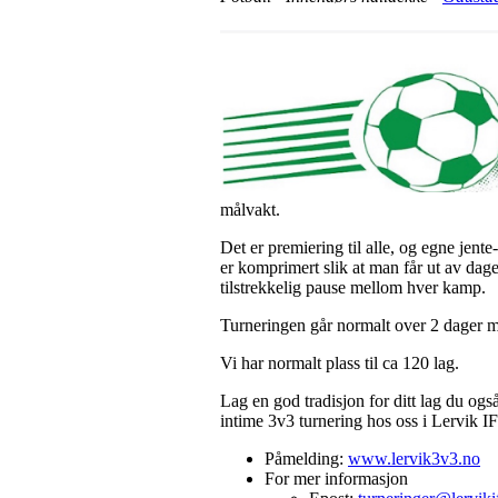
målvakt.
Det er premiering til alle, og egne jent
er komprimert slik at man får ut av da
tilstrekkelig pause mellom hver kamp.
Turneringen går normalt over 2 dager m
Vi har normalt plass til ca 120 lag.
Lag en god tradisjon for ditt lag du og
intime 3v3 turnering hos oss i Lervik IF
Påmelding:
www.lervik3v3.no
For mer informasjon