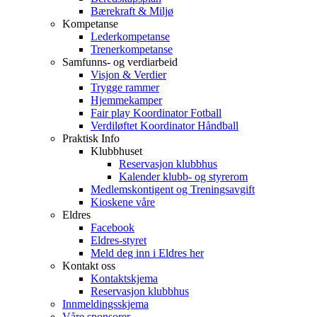
Bærekraft & Miljø
Kompetanse
Lederkompetanse
Trenerkompetanse
Samfunns- og verdiarbeid
Visjon & Verdier
Trygge rammer
Hjemmekamper
Fair play Koordinator Fotball
Verdiløftet Koordinator Håndball
Praktisk Info
Klubbhuset
Reservasjon klubbhus
Kalender klubb- og styrerom
Medlemskontigent og Treningsavgift
Kioskene våre
Eldres
Facebook
Eldres-styret
Meld deg inn i Eldres her
Kontakt oss
Kontaktskjema
Reservasjon klubbhus
Innmeldingsskjema
Våre sponsorer