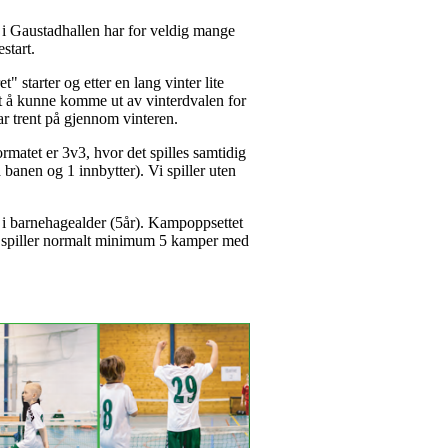
g i Gaustadhallen har for veldig mange
estart.
" starter og etter en lang vinter lite
dt å kunne komme ut av vinterdvalen for
ar trent på gjennom vinteren.
ormatet er 3v3, hvor det spilles samtidig
å banen og 1 innbytter). Vi spiller uten
ag i barnehagealder (5år). Kampoppsettet
ag spiller normalt minimum 5 kamper med