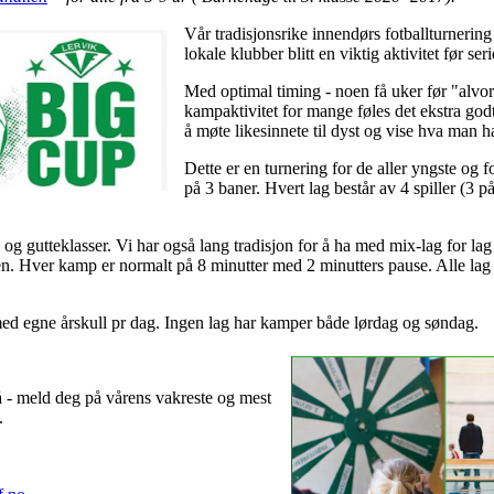
Vår tradisjonsrike innendørs fotballturnerin
lokale klubber blitt en viktig aktivitet før seri
Med optimal timing - noen få uker før "alvoret
kampaktivitet for mange føles det ekstra go
å møte likesinnete til dyst og vise hva man h
Dette er en turnering for de aller yngste og f
på 3 baner. Hvert lag består av 4 spiller (3 p
e- og gutteklasser. Vi har også lang tradisjon for å ha med mix-lag for l
gen. Hver kamp er normalt på 8 minutter med 2 minutters pause. Alle l
ed egne årskull pr dag. Ingen lag har kamper både lørdag og søndag.
så - meld deg på vårens vakreste og mest
.