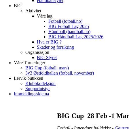
Håndballstyret
BIG
Aktivitet
Våre lag
Fotball (fotball.no)
BIG Fotball Lag 2025
Håndball (handball.no)
BIG Håndball Lag 2025/2026
Hva er BIG ?
Skader og forsikring
Organisasjon
BIG Styret
Våre Turneringer
BIG Cup (fotball, mars)
3v3 Østfoldhallen (fotball, november)
Lervik-butikken
Klubbkolleksjon
Supportutstyr
Innmeldingsskjema
BIG Cup 28 Feb -1 Mar
Fotball - Innendørs halldekke -
Gausta