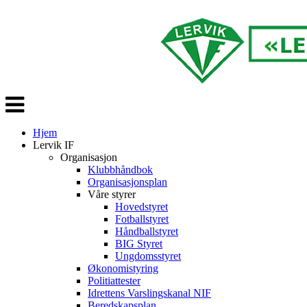
Veksle
navigasjon
Hjem
Lervik IF
Organisasjon
Klubbhåndbok
Organisasjonsplan
Våre styrer
Hovedstyret
Fotballstyret
Håndballstyret
BIG Styret
Ungdomsstyret
Økonomistyring
Politiattester
Idrettens Varslingskanal NIF
Beredskapsplan