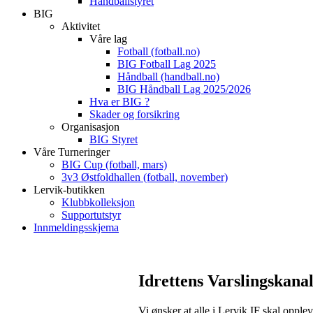
Håndballstyret
BIG
Aktivitet
Våre lag
Fotball (fotball.no)
BIG Fotball Lag 2025
Håndball (handball.no)
BIG Håndball Lag 2025/2026
Hva er BIG ?
Skader og forsikring
Organisasjon
BIG Styret
Våre Turneringer
BIG Cup (fotball, mars)
3v3 Østfoldhallen (fotball, november)
Lervik-butikken
Klubbkolleksjon
Supportutstyr
Innmeldingsskjema
Idrettens Varslingskan
Vi ønsker at alle i Lervik IF skal opple