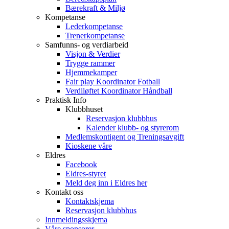
Bærekraft & Miljø
Kompetanse
Lederkompetanse
Trenerkompetanse
Samfunns- og verdiarbeid
Visjon & Verdier
Trygge rammer
Hjemmekamper
Fair play Koordinator Fotball
Verdiløftet Koordinator Håndball
Praktisk Info
Klubbhuset
Reservasjon klubbhus
Kalender klubb- og styrerom
Medlemskontigent og Treningsavgift
Kioskene våre
Eldres
Facebook
Eldres-styret
Meld deg inn i Eldres her
Kontakt oss
Kontaktskjema
Reservasjon klubbhus
Innmeldingsskjema
Våre sponsorer