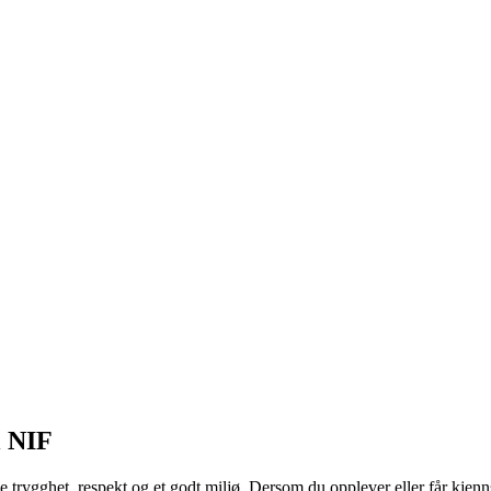
al NIF
ve trygghet, respekt og et godt miljø. Dersom du opplever eller får kjenn