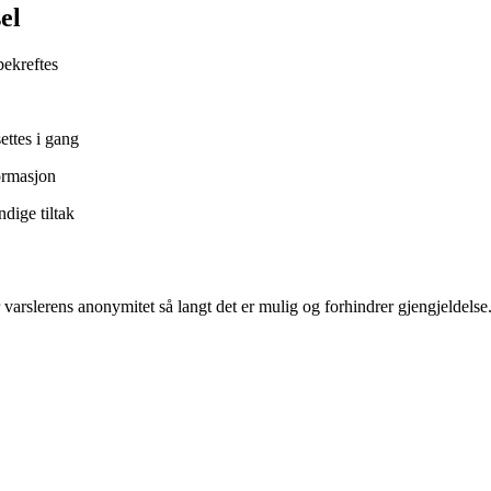
el
bekreftes
ettes i gang
formasjon
ndige tiltak
r varslerens anonymitet så langt det er mulig og forhindrer gjengjeldelse