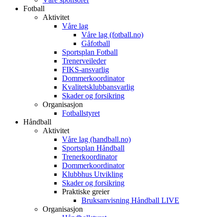
Fotball
Aktivitet
Våre lag
Våre lag (fotball.no)
Gåfotball
Sportsplan Fotball
Trenerveileder
FIKS-ansvarlig
Dommerkoordinator
Kvalitetsklubbansvarlig
Skader og forsikring
Organisasjon
Fotballstyret
Håndball
Aktivitet
Våre lag (handball.no)
Sportsplan Håndball
Trenerkoordinator
Dommerkoordinator
Klubbhus Utvikling
Skader og forsikring
Praktiske greier
Bruksanvisning Håndball LIVE
Organisasjon