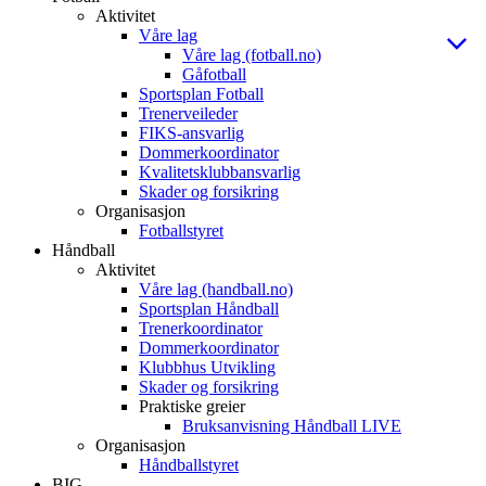
Aktivitet
Våre lag
Våre lag (fotball.no)
Gåfotball
Sportsplan Fotball
Trenerveileder
FIKS-ansvarlig
Dommerkoordinator
Kvalitetsklubbansvarlig
Skader og forsikring
Organisasjon
Fotballstyret
Håndball
Aktivitet
Våre lag (handball.no)
Sportsplan Håndball
Trenerkoordinator
Dommerkoordinator
Klubbhus Utvikling
Skader og forsikring
Praktiske greier
Bruksanvisning Håndball LIVE
Organisasjon
Håndballstyret
BIG