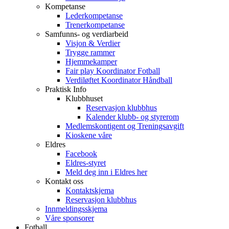
Kompetanse
Lederkompetanse
Trenerkompetanse
Samfunns- og verdiarbeid
Visjon & Verdier
Trygge rammer
Hjemmekamper
Fair play Koordinator Fotball
Verdiløftet Koordinator Håndball
Praktisk Info
Klubbhuset
Reservasjon klubbhus
Kalender klubb- og styrerom
Medlemskontigent og Treningsavgift
Kioskene våre
Eldres
Facebook
Eldres-styret
Meld deg inn i Eldres her
Kontakt oss
Kontaktskjema
Reservasjon klubbhus
Innmeldingsskjema
Våre sponsorer
Fotball