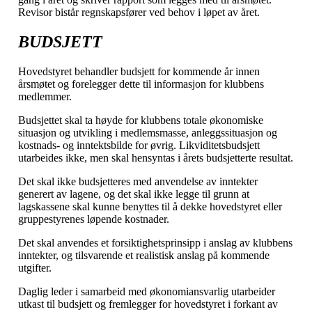
Revisor bistår regnskapsfører ved behov i løpet av året.
BUDSJETT
Hovedstyret behandler budsjett for kommende år innen
årsmøtet og forelegger dette til informasjon for klubbens
medlemmer.
Budsjettet skal ta høyde for klubbens totale økonomiske
situasjon og utvikling i medlemsmasse, anleggssituasjon og
kostnads- og inntektsbilde for øvrig. Likviditetsbudsjett
utarbeides ikke, men skal hensyntas i årets budsjetterte resultat.
Det skal ikke budsjetteres med anvendelse av inntekter
generert av lagene, og det skal ikke legge til grunn at
lagskassene skal kunne benyttes til å dekke hovedstyret eller
gruppestyrenes løpende kostnader.
Det skal anvendes et forsiktighetsprinsipp i anslag av klubbens
inntekter, og tilsvarende et realistisk anslag på kommende
utgifter.
Daglig leder i samarbeid med økonomiansvarlig utarbeider
utkast til budsjett og fremlegger for hovedstyret i forkant av