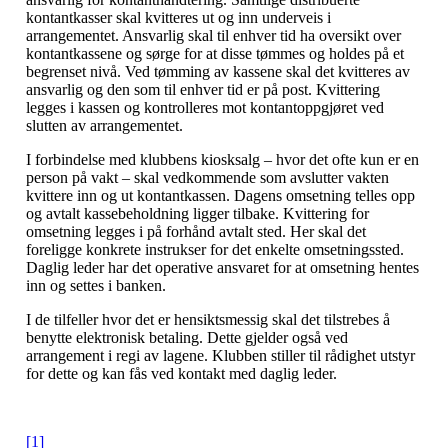
kontantkasser skal kvitteres ut og inn underveis i
arrangementet. Ansvarlig skal til enhver tid ha oversikt over
kontantkassene og sørge for at disse tømmes og holdes på et
begrenset nivå. Ved tømming av kassene skal det kvitteres av
ansvarlig og den som til enhver tid er på post. Kvittering
legges i kassen og kontrolleres mot kontantoppgjøret ved
slutten av arrangementet.
I forbindelse med klubbens kiosksalg – hvor det ofte kun er en
person på vakt – skal vedkommende som avslutter vakten
kvittere inn og ut kontantkassen. Dagens omsetning telles opp
og avtalt kassebeholdning ligger tilbake. Kvittering for
omsetning legges i på forhånd avtalt sted. Her skal det
foreligge konkrete instrukser for det enkelte omsetningssted.
Daglig leder har det operative ansvaret for at omsetning hentes
inn og settes i banken.
I de tilfeller hvor det er hensiktsmessig skal det tilstrebes å
benytte elektronisk betaling. Dette gjelder også ved
arrangement i regi av lagene. Klubben stiller til rådighet utstyr
for dette og kan fås ved kontakt med daglig leder.
[1]