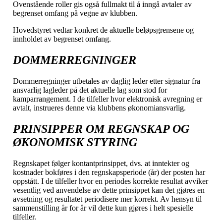
Ovenstående roller gis også fullmakt til å inngå avtaler av
begrenset omfang på vegne av klubben.
Hovedstyret vedtar konkret de aktuelle beløpsgrensene og
innholdet av begrenset omfang.
DOMMERREGNINGER
Dommerregninger utbetales av daglig leder etter signatur fra
ansvarlig lagleder på det aktuelle lag som stod for
kamparrangement. I de tilfeller hvor elektronisk avregning er
avtalt, instrueres denne via klubbens økonomiansvarlig.
PRINSIPPER OM REGNSKAP OG
ØKONOMISK STYRING
Regnskapet følger kontantprinsippet, dvs. at inntekter og
kostnader bokføres i den regnskapsperiode (år) der posten har
oppstått. I de tilfeller hvor en periodes korrekte resultat avviker
vesentlig ved anvendelse av dette prinsippet kan det gjøres en
avsetning og resultatet periodisere mer korrekt. Av hensyn til
sammenstilling år for år vil dette kun gjøres i helt spesielle
tilfeller.