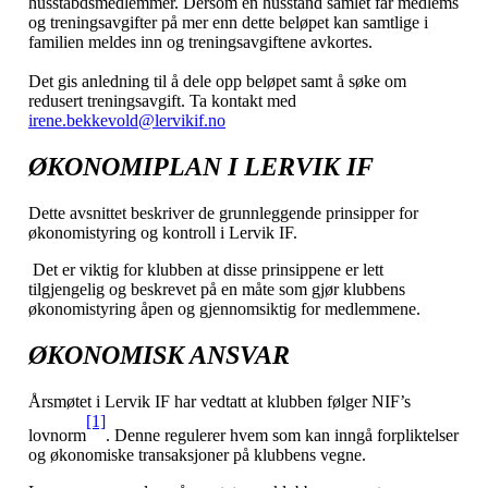
husstabdsmedlemmer. Dersom en husstand samlet får medlems
og treningsavgifter på mer enn dette beløpet kan samtlige i
familien meldes inn og treningsavgiftene avkortes.
Det gis anledning til å dele opp beløpet samt å søke om
redusert treningsavgift. Ta kontakt med
irene.bekkevold@lervikif.no
ØKONOMIPLAN I LERVIK IF
Dette avsnittet beskriver de grunnleggende prinsipper for
økonomistyring og kontroll i Lervik IF.
Det er viktig for klubben at disse prinsippene er lett
tilgjengelig og beskrevet på en måte som gjør klubbens
økonomistyring åpen og gjennomsiktig for medlemmene.
ØKONOMISK ANSVAR
Årsmøtet i Lervik IF har vedtatt at klubben følger NIF’s
[1]
lovnorm
. Denne regulerer hvem som kan inngå forpliktelser
og økonomiske transaksjoner på klubbens vegne.