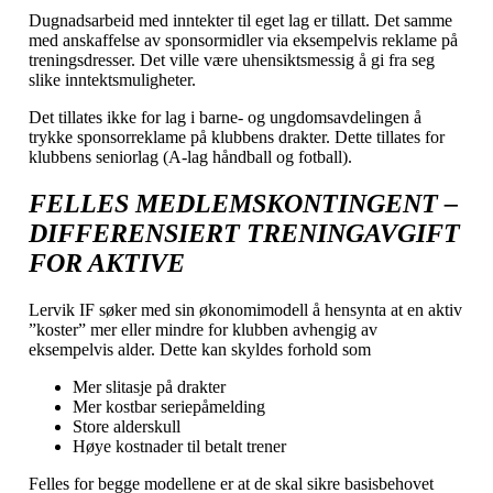
Dugnadsarbeid med inntekter til eget lag er tillatt. Det samme
med anskaffelse av sponsormidler via eksempelvis reklame på
treningsdresser. Det ville være uhensiktsmessig å gi fra seg
slike inntektsmuligheter.
Det tillates ikke for lag i barne- og ungdomsavdelingen å
trykke sponsorreklame på klubbens drakter. Dette tillates for
klubbens seniorlag (A-lag håndball og fotball).
FELLES MEDLEMSKONTINGENT –
DIFFERENSIERT TRENINGAVGIFT
FOR AKTIVE
Lervik IF søker med sin økonomimodell å hensynta at en aktiv
”koster” mer eller mindre for klubben avhengig av
eksempelvis alder. Dette kan skyldes forhold som
Mer slitasje på drakter
Mer kostbar seriepåmelding
Store alderskull
Høye kostnader til betalt trener
Felles for begge modellene er at de skal sikre basisbehovet