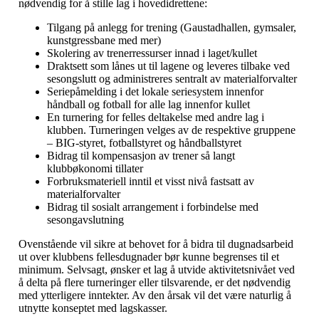
nødvendig for å stille lag i hovedidrettene:
Tilgang på anlegg for trening (Gaustadhallen, gymsaler,
kunstgressbane med mer)
Skolering av trenerressurser innad i laget/kullet
Draktsett som lånes ut til lagene og leveres tilbake ved
sesongslutt og administreres sentralt av materialforvalter
Seriepåmelding i det lokale seriesystem innenfor
håndball og fotball for alle lag innenfor kullet
En turnering for felles deltakelse med andre lag i
klubben. Turneringen velges av de respektive gruppene
– BIG-styret, fotballstyret og håndballstyret
Bidrag til kompensasjon av trener så langt
klubbøkonomi tillater
Forbruksmateriell inntil et visst nivå fastsatt av
materialforvalter
Bidrag til sosialt arrangement i forbindelse med
sesongavslutning
Ovenstående vil sikre at behovet for å bidra til dugnadsarbeid
ut over klubbens fellesdugnader bør kunne begrenses til et
minimum. Selvsagt, ønsker et lag å utvide aktivitetsnivået ved
å delta på flere turneringer eller tilsvarende, er det nødvendig
med ytterligere inntekter. Av den årsak vil det være naturlig å
utnytte konseptet med lagskasser.