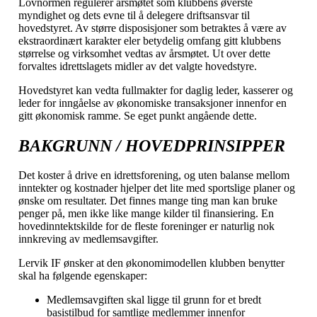
Lovnormen regulerer årsmøtet som klubbens øverste
myndighet og dets evne til å delegere driftsansvar til
hovedstyret. Av større disposisjoner som betraktes å være av
ekstraordinært karakter eler betydelig omfang gitt klubbens
størrelse og virksomhet vedtas av årsmøtet. Ut over dette
forvaltes idrettslagets midler av det valgte hovedstyre.
Hovedstyret kan vedta fullmakter for daglig leder, kasserer og
leder for inngåelse av økonomiske transaksjoner innenfor en
gitt økonomisk ramme. Se eget punkt angående dette.
BAKGRUNN / HOVEDPRINSIPPER
Det koster å drive en idrettsforening, og uten balanse mellom
inntekter og kostnader hjelper det lite med sportslige planer og
ønske om resultater. Det finnes mange ting man kan bruke
penger på, men ikke like mange kilder til finansiering. En
hovedinntektskilde for de fleste foreninger er naturlig nok
innkreving av medlemsavgifter.
Lervik IF ønsker at den økonomimodellen klubben benytter
skal ha følgende egenskaper:
Medlemsavgiften skal ligge til grunn for et bredt
basistilbud for samtlige medlemmer innenfor