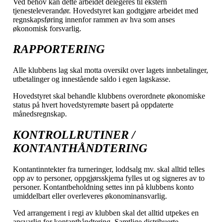
Ved behov kan dette arbeidet delegeres til ekstern
tjenesteleverandør. Hovedstyret kan godtgjøre arbeidet med
regnskapsføring innenfor rammen av hva som anses
økonomisk forsvarlig.
RAPPORTERING
Alle klubbens lag skal motta oversikt over lagets innbetalinger,
utbetalinger og innestående saldo i egen lagskasse.
Hovedstyret skal behandle klubbens overordnete økonomiske
status på hvert hovedstyremøte basert på oppdaterte
månedsregnskap.
KONTROLLRUTINER /
KONTANTHÅNDTERING
Kontantinntekter fra turneringer, loddsalg mv. skal alltid telles
opp av to personer, oppgjørsskjema fylles ut og signeres av to
personer. Kontantbeholdning settes inn på klubbens konto
umiddelbart eller overleveres økonominansvarlig.
Ved arrangement i regi av klubben skal det alltid utpekes en
ansvarlig for kontanthåndtering. Samtlige distribuerte