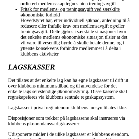
ordinært medlemsskap tegnes uten treningsavgift.
Fritak for medlems- og treningsavgift ved særskilte
økonomiske forhold
Hovedstyret har, etter individuell søknad, anledning til å
redusere eller frafalle krav om medlemsavgift og/eller
treningsavgift. Dette gjøres i særskilte situasjoner hvor
det enkelte medlems økonomiske situasjon tilsier at det
vil være til vesentllg byrde å skulle betale denne, og i
ytterste konsekvens forhindre medlemmet i å delta i
klubbens aktiviteter.
LAGSKASSER
Det tillates at det enkelte lag kan ha egne lagskasser til drift ut
over klubbens minimumstilbud og til anvendelse for det
enkelte lags selvstendige økonomistyring. Disse kassene skal
regnskapsføres via klubbens sentrale regnskapssystem.
Lagskasser i privat regi utenom klubbens innsyn tillates ikke.
Disposisjoner som trekker på lagskassene skal instrueres via
klubbens økonomiansvarlig/kasserer.
Udisponerte midler i de ulike lagskasser er klubbens eiendom.