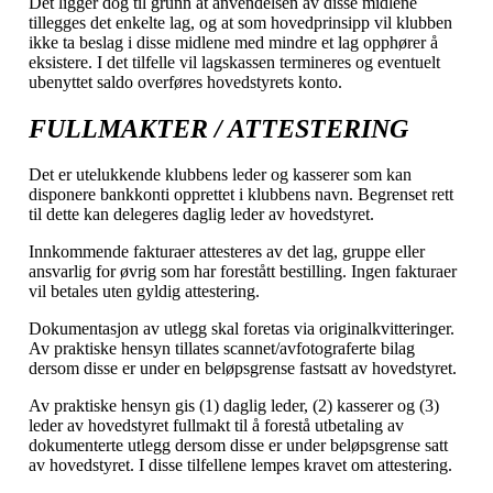
Det ligger dog til grunn at anvendelsen av disse midlene
tillegges det enkelte lag, og at som hovedprinsipp vil klubben
ikke ta beslag i disse midlene med mindre et lag opphører å
eksistere. I det tilfelle vil lagskassen termineres og eventuelt
ubenyttet saldo overføres hovedstyrets konto.
FULLMAKTER / ATTESTERING
Det er utelukkende klubbens leder og kasserer som kan
disponere bankkonti opprettet i klubbens navn. Begrenset rett
til dette kan delegeres daglig leder av hovedstyret.
Innkommende fakturaer attesteres av det lag, gruppe eller
ansvarlig for øvrig som har forestått bestilling. Ingen fakturaer
vil betales uten gyldig attestering.
Dokumentasjon av utlegg skal foretas via originalkvitteringer.
Av praktiske hensyn tillates scannet/avfotograferte bilag
dersom disse er under en beløpsgrense fastsatt av hovedstyret.
Av praktiske hensyn gis (1) daglig leder, (2) kasserer og (3)
leder av hovedstyret fullmakt til å forestå utbetaling av
dokumenterte utlegg dersom disse er under beløpsgrense satt
av hovedstyret. I disse tilfellene lempes kravet om attestering.