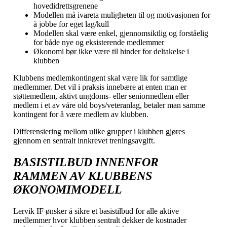
hovedidrettsgrenene
Modellen må ivareta muligheten til og motivasjonen for
å jobbe for eget lag/kull
Modellen skal være enkel, gjennomsiktlig og forståelig
for både nye og eksisterende medlemmer
Økonomi bør ikke være til hinder for deltakelse i
klubben
Klubbens medlemkontingent skal være lik for samtlige
medlemmer. Det vil i praksis innebære at enten man er
støttemedlem, aktivt ungdoms- eller seniormedlem eller
medlem i et av våre old boys/veteranlag, betaler man samme
kontingent for å være medlem av klubben.
Differensiering mellom ulike grupper i klubben gjøres
gjennom en sentralt innkrevet treningsavgift.
BASISTILBUD INNENFOR
RAMMEN AV KLUBBENS
ØKONOMIMODELL
Lervik IF ønsker å sikre et basistilbud for alle aktive
medlemmer hvor klubben sentralt dekker de kostnader