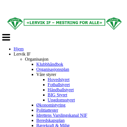
Veksle
navigasjon
Hjem
Lervik IF
Organisasjon
Klubbhåndbok
Organisasjonsplan
Våre styrer
Hovedstyret
Fotballstyret
Håndballstyret
BIG Styret
Ungdomsstyret
Økonomistyring
Politiattester
Idrettens Varslingskanal NIF
Beredskapsplan
Bærekraft & Miljø