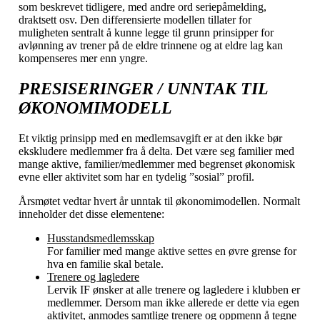
som beskrevet tidligere, med andre ord seriepåmelding,
draktsett osv. Den differensierte modellen tillater for
muligheten sentralt å kunne legge til grunn prinsipper for
avlønning av trener på de eldre trinnene og at eldre lag kan
kompenseres mer enn yngre.
PRESISERINGER / UNNTAK TIL
ØKONOMIMODELL
Et viktig prinsipp med en medlemsavgift er at den ikke bør
ekskludere medlemmer fra å delta. Det være seg familier med
mange aktive, familier/medlemmer med begrenset økonomisk
evne eller aktivitet som har en tydelig ”sosial” profil.
Årsmøtet vedtar hvert år unntak til økonomimodellen. Normalt
inneholder det disse elementene:
Husstandsmedlemsskap
For familier med mange aktive settes en øvre grense for
hva en familie skal betale.
Trenere og lagledere
Lervik IF ønsker at alle trenere og lagledere i klubben er
medlemmer. Dersom man ikke allerede er dette via egen
aktivitet, anmodes samtlige trenere og oppmenn å tegne