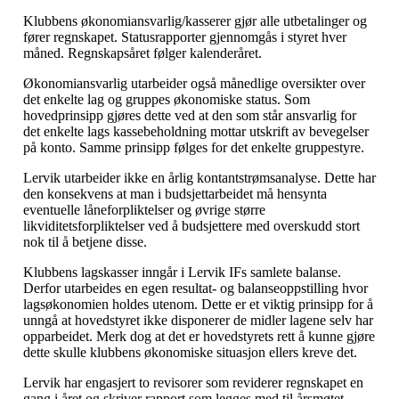
Klubbens økonomiansvarlig/kasserer gjør alle utbetalinger og
fører regnskapet. Statusrapporter gjennomgås i styret hver
måned. Regnskapsåret følger kalenderåret.
Økonomiansvarlig utarbeider også månedlige oversikter over
det enkelte lag og gruppes økonomiske status. Som
hovedprinsipp gjøres dette ved at den som står ansvarlig for
det enkelte lags kassebeholdning mottar utskrift av bevegelser
på konto. Samme prinsipp følges for det enkelte gruppestyre.
Lervik utarbeider ikke en årlig kontantstrømsanalyse. Dette har
den konsekvens at man i budsjettarbeidet må hensynta
eventuelle låneforpliktelser og øvrige større
likviditetsforpliktelser ved å budsjettere med overskudd stort
nok til å betjene disse.
Klubbens lagskasser inngår i Lervik IFs samlete balanse.
Derfor utarbeides en egen resultat- og balanseoppstilling hvor
lagsøkonomien holdes utenom. Dette er et viktig prinsipp for å
unngå at hovedstyret ikke disponerer de midler lagene selv har
opparbeidet. Merk dog at det er hovedstyrets rett å kunne gjøre
dette skulle klubbens økonomiske situasjon ellers kreve det.
Lervik har engasjert to revisorer som reviderer regnskapet en
gang i året og skriver rapport som legges med til årsmøtet.