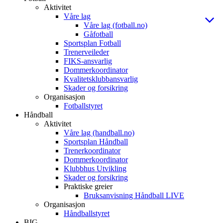
Aktivitet
Våre lag
Våre lag (fotball.no)
Gåfotball
Sportsplan Fotball
Trenerveileder
FIKS-ansvarlig
Dommerkoordinator
Kvalitetsklubbansvarlig
Skader og forsikring
Organisasjon
Fotballstyret
Håndball
Aktivitet
Våre lag (handball.no)
Sportsplan Håndball
Trenerkoordinator
Dommerkoordinator
Klubbhus Utvikling
Skader og forsikring
Praktiske greier
Bruksanvisning Håndball LIVE
Organisasjon
Håndballstyret
BIG