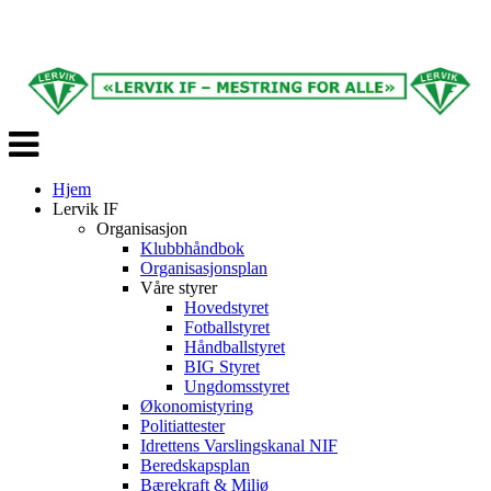
Veksle
navigasjon
Hjem
Lervik IF
Organisasjon
Klubbhåndbok
Organisasjonsplan
Våre styrer
Hovedstyret
Fotballstyret
Håndballstyret
BIG Styret
Ungdomsstyret
Økonomistyring
Politiattester
Idrettens Varslingskanal NIF
Beredskapsplan
Bærekraft & Miljø