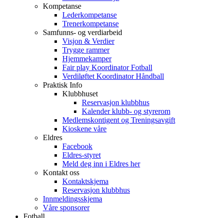
Kompetanse
Lederkompetanse
Trenerkompetanse
Samfunns- og verdiarbeid
Visjon & Verdier
Trygge rammer
Hjemmekamper
Fair play Koordinator Fotball
Verdiløftet Koordinator Håndball
Praktisk Info
Klubbhuset
Reservasjon klubbhus
Kalender klubb- og styrerom
Medlemskontigent og Treningsavgift
Kioskene våre
Eldres
Facebook
Eldres-styret
Meld deg inn i Eldres her
Kontakt oss
Kontaktskjema
Reservasjon klubbhus
Innmeldingsskjema
Våre sponsorer
Fotball