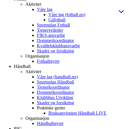
Aktivitet
Våre lag
Våre lag (fotball.no)
Gåfotball
Sportsplan Fotball
Trenerveileder
FIKS-ansvarlig
Dommerkoordinator
Kvalitetsklubbansvarlig
Skader og forsikring
Organisasjon
Fotballstyret
Håndball
Aktivitet
Våre lag (handball.no)
Sportsplan Håndball
Trenerkoordinator
Dommerkoordinator
Klubbhus Utvikling
Skader og forsikring
Praktiske greier
Bruksanvisning Håndball LIVE
Organisasjon
Håndballstyret
BIG