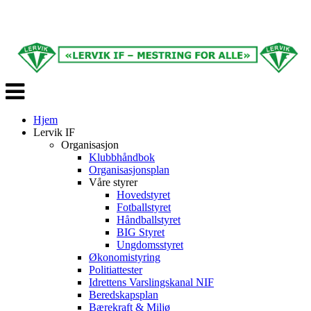
Veksle
navigasjon
Hjem
Lervik IF
Organisasjon
Klubbhåndbok
Organisasjonsplan
Våre styrer
Hovedstyret
Fotballstyret
Håndballstyret
BIG Styret
Ungdomsstyret
Økonomistyring
Politiattester
Idrettens Varslingskanal NIF
Beredskapsplan
Bærekraft & Miljø