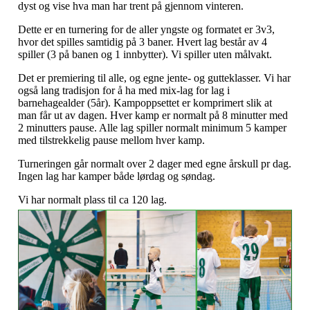
dyst og vise hva man har trent på gjennom vinteren.
Dette er en turnering for de aller yngste og formatet er 3v3,
hvor det spilles samtidig på 3 baner. Hvert lag består av 4
spiller (3 på banen og 1 innbytter). Vi spiller uten målvakt.
Det er premiering til alle, og egne jente- og gutteklasser. Vi har
også lang tradisjon for å ha med mix-lag for lag i
barnehagealder (5år). Kampoppsettet er komprimert slik at
man får ut av dagen. Hver kamp er normalt på 8 minutter med
2 minutters pause. Alle lag spiller normalt minimum 5 kamper
med tilstrekkelig pause mellom hver kamp.
Turneringen går normalt over 2 dager med egne årskull pr dag.
Ingen lag har kamper både lørdag og søndag.
Vi har normalt plass til ca 120 lag.