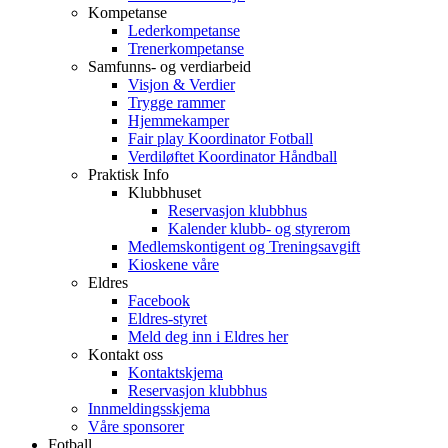
Kompetanse
Lederkompetanse
Trenerkompetanse
Samfunns- og verdiarbeid
Visjon & Verdier
Trygge rammer
Hjemmekamper
Fair play Koordinator Fotball
Verdiløftet Koordinator Håndball
Praktisk Info
Klubbhuset
Reservasjon klubbhus
Kalender klubb- og styrerom
Medlemskontigent og Treningsavgift
Kioskene våre
Eldres
Facebook
Eldres-styret
Meld deg inn i Eldres her
Kontakt oss
Kontaktskjema
Reservasjon klubbhus
Innmeldingsskjema
Våre sponsorer
Fotball