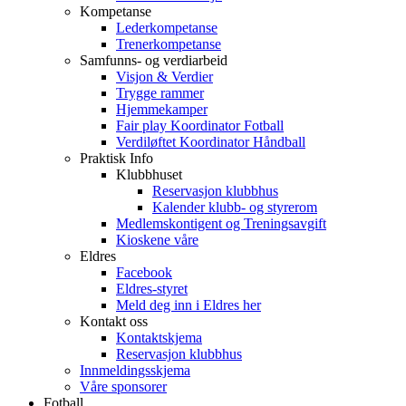
Kompetanse
Lederkompetanse
Trenerkompetanse
Samfunns- og verdiarbeid
Visjon & Verdier
Trygge rammer
Hjemmekamper
Fair play Koordinator Fotball
Verdiløftet Koordinator Håndball
Praktisk Info
Klubbhuset
Reservasjon klubbhus
Kalender klubb- og styrerom
Medlemskontigent og Treningsavgift
Kioskene våre
Eldres
Facebook
Eldres-styret
Meld deg inn i Eldres her
Kontakt oss
Kontaktskjema
Reservasjon klubbhus
Innmeldingsskjema
Våre sponsorer
Fotball