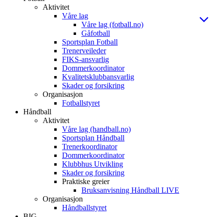
Aktivitet
Våre lag
Våre lag (fotball.no)
Gåfotball
Sportsplan Fotball
Trenerveileder
FIKS-ansvarlig
Dommerkoordinator
Kvalitetsklubbansvarlig
Skader og forsikring
Organisasjon
Fotballstyret
Håndball
Aktivitet
Våre lag (handball.no)
Sportsplan Håndball
Trenerkoordinator
Dommerkoordinator
Klubbhus Utvikling
Skader og forsikring
Praktiske greier
Bruksanvisning Håndball LIVE
Organisasjon
Håndballstyret
BIG