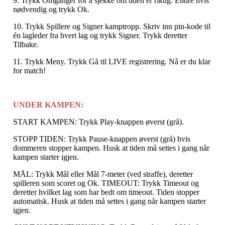
9. Trykk Omganger for å sjekke om tiden er riktig. Endre hvis
nødvendig og trykk Ok.
10. Trykk Spillere og Signer kamptropp. Skriv inn pin-kode til
én lagleder fra hvert lag og trykk Signer. Trykk deretter
Tilbake.
11. Trykk Meny. Trykk Gå til LIVE registrering. Nå er du klar
for match!
UNDER KAMPEN:
START KAMPEN: Trykk Play-knappen øverst (grå).
STOPP TIDEN: Trykk Pause-knappen øverst (grå) hvis
dommeren stopper kampen. Husk at tiden må settes i gang når
kampen starter igjen.
MÅL: Trykk Mål eller Mål 7-meter (ved straffe), deretter
spilleren som scoret og Ok. TIMEOUT: Trykk Timeout og
deretter hvilket lag som har bedt om timeout. Tiden stopper
automatisk. Husk at tiden må settes i gang når kampen starter
igjen.