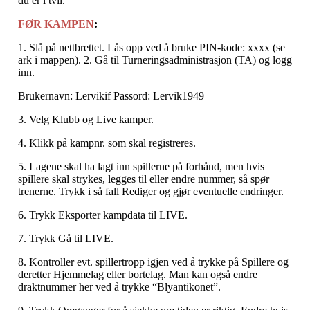
du er i tvil.
FØR KAMPEN
:
1. Slå på nettbrettet. Lås opp ved å bruke PIN-kode: xxxx (se
ark i mappen). 2. Gå til Turneringsadministrasjon (TA) og logg
inn.
Brukernavn: Lervikif Passord: Lervik1949
3. Velg Klubb og Live kamper.
4. Klikk på kampnr. som skal registreres.
5. Lagene skal ha lagt inn spillerne på forhånd, men hvis
spillere skal strykes, legges til eller endre nummer, så spør
trenerne. Trykk i så fall Rediger og gjør eventuelle endringer.
6. Trykk Eksporter kampdata til LIVE.
7. Trykk Gå til LIVE.
8. Kontroller evt. spillertropp igjen ved å trykke på Spillere og
deretter Hjemmelag eller bortelag. Man kan også endre
draktnummer her ved å trykke “Blyantikonet”.