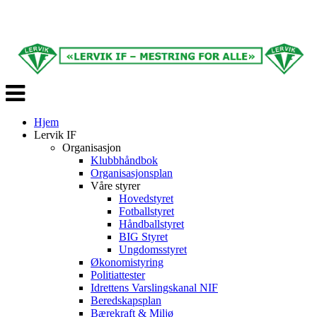
Veksle
navigasjon
Hjem
Lervik IF
Organisasjon
Klubbhåndbok
Organisasjonsplan
Våre styrer
Hovedstyret
Fotballstyret
Håndballstyret
BIG Styret
Ungdomsstyret
Økonomistyring
Politiattester
Idrettens Varslingskanal NIF
Beredskapsplan
Bærekraft & Miljø