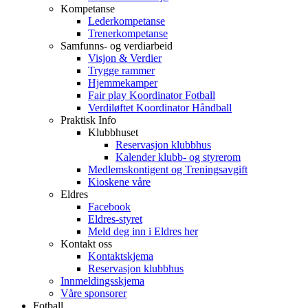
Kompetanse
Lederkompetanse
Trenerkompetanse
Samfunns- og verdiarbeid
Visjon & Verdier
Trygge rammer
Hjemmekamper
Fair play Koordinator Fotball
Verdiløftet Koordinator Håndball
Praktisk Info
Klubbhuset
Reservasjon klubbhus
Kalender klubb- og styrerom
Medlemskontigent og Treningsavgift
Kioskene våre
Eldres
Facebook
Eldres-styret
Meld deg inn i Eldres her
Kontakt oss
Kontaktskjema
Reservasjon klubbhus
Innmeldingsskjema
Våre sponsorer
Fotball