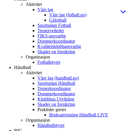
Aktivitet
Våre lag
Våre lag (fotball.no)
Gåfotball
Sportsplan Fotball
Trenerveileder
FIKS-ansvarlig
Dommerkoordinator
Kvalitetsklubbansvarlig
Skader og forsikring
Organisasjon
Fotballstyret
Håndball
Aktivitet
Våre lag (handball.no)
Sportsplan Håndball
Trenerkoordinator
Dommerkoordinator
Klubbhus Utvikling
Skader og forsikring
Praktiske greier
Bruksanvisning Håndball LIVE
Organisasjon
Håndballstyret
BIG