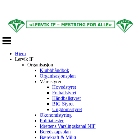
Veksle
navigasjon
Hjem
Lervik IF
Organisasjon
Klubbhåndbok
Organisasjonsplan
Våre styrer
Hovedstyret
Fotballstyret
Håndballstyret
BIG Styret
Ungdomsstyret
Økonomistyring
Politiattester
Idrettens Varslingskanal NIF
Beredskapsplan
Bærekraft & Miljø