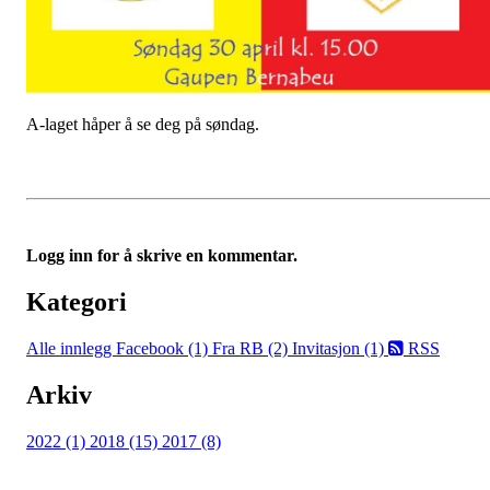
A-laget håper å se deg på søndag.
Logg inn for å skrive en kommentar.
Kategori
Alle innlegg
Facebook (1)
Fra RB (2)
Invitasjon (1)
RSS
Arkiv
2022 (1)
2018 (15)
2017 (8)