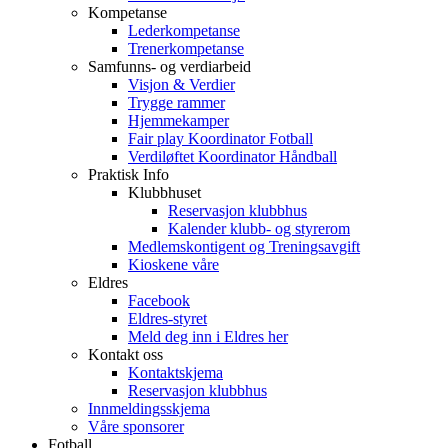
Kompetanse
Lederkompetanse
Trenerkompetanse
Samfunns- og verdiarbeid
Visjon & Verdier
Trygge rammer
Hjemmekamper
Fair play Koordinator Fotball
Verdiløftet Koordinator Håndball
Praktisk Info
Klubbhuset
Reservasjon klubbhus
Kalender klubb- og styrerom
Medlemskontigent og Treningsavgift
Kioskene våre
Eldres
Facebook
Eldres-styret
Meld deg inn i Eldres her
Kontakt oss
Kontaktskjema
Reservasjon klubbhus
Innmeldingsskjema
Våre sponsorer
Fotball