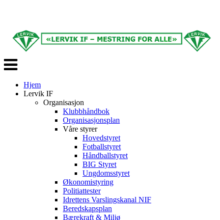
Veksle
navigasjon
Hjem
Lervik IF
Organisasjon
Klubbhåndbok
Organisasjonsplan
Våre styrer
Hovedstyret
Fotballstyret
Håndballstyret
BIG Styret
Ungdomsstyret
Økonomistyring
Politiattester
Idrettens Varslingskanal NIF
Beredskapsplan
Bærekraft & Miljø