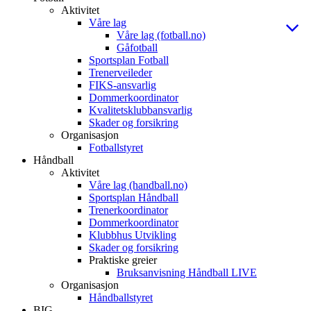
Aktivitet
Våre lag
Våre lag (fotball.no)
Gåfotball
Sportsplan Fotball
Trenerveileder
FIKS-ansvarlig
Dommerkoordinator
Kvalitetsklubbansvarlig
Skader og forsikring
Organisasjon
Fotballstyret
Håndball
Aktivitet
Våre lag (handball.no)
Sportsplan Håndball
Trenerkoordinator
Dommerkoordinator
Klubbhus Utvikling
Skader og forsikring
Praktiske greier
Bruksanvisning Håndball LIVE
Organisasjon
Håndballstyret
BIG