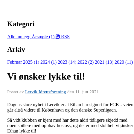
Kategori
Alle innlegg
Årsmøte (1)
RSS
Arkiv
Februar 2025 (1)
2024 (1)
2023 (14)
2022 (2)
2021 (13)
2020 (11)
Vi ønsker lykke til!
Postet av
Lervik Idrettsforening
den
11. jun 2021
Dagens store nyhet i Lervik er at Ethan har signert for FCK - veien
går altså videre til København og den danske Superligaen.
Så vidt klubben er kjent med har dette aldri tidligere skjedd med
noen spillere med opphav hos oss, og det er med stolthelt vi ønsker
Ethan lykke til!