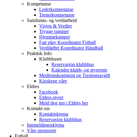
Kompetanse
Lederkompetanse
Trenerkompetanse
Samfunns- og verdiarbeid
Visjon & Verdier
Trygge rammer
Hjemmekamper
Fair play Koordinator Fotball
Verdiløftet Koordinator Håndball
Praktisk Info
Klubbhuset
Reservasjon klubbhus
Kalender klubb- og styrerom
Medlemskontigent og Treningsavgift
Kioskene våre
Eldres
Facebook
Eldres-styret
Meld deg inn i Eldres her
Kontakt oss
Kontaktskjema
Reservasjon klubbhus
Innmeldingsskjema
Våre sponsorer
Fotball