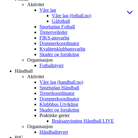
Aktivitet
Våre lag
Våre lag (fotball.no)
Gåfotball
Sportsplan Fotball
Trenerveileder
FIKS-ansvarlig
Dommerkoordinator
Kvalitetsklubbansvarlig
Skader og forsikring
Organisasjon
Fotballstyret
Håndball
Aktivitet
Våre lag (handball.no)
Sportsplan Håndball
Trenerkoordinator
Dommerkoordinator
Klubbhus Utvikling
Skader og forsikring
Praktiske greier
Bruksanvisning Håndball LIVE
Organisasjon
Håndballstyret
BIG