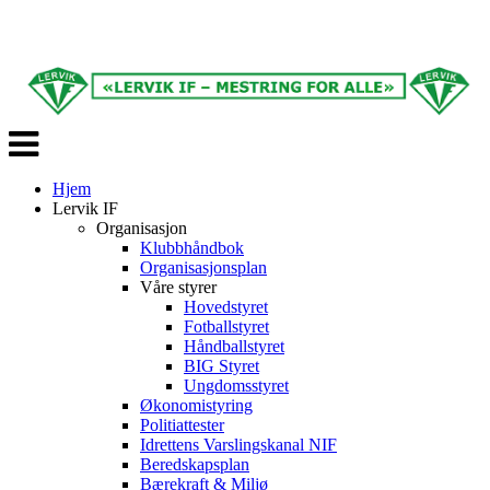
Veksle
navigasjon
Hjem
Lervik IF
Organisasjon
Klubbhåndbok
Organisasjonsplan
Våre styrer
Hovedstyret
Fotballstyret
Håndballstyret
BIG Styret
Ungdomsstyret
Økonomistyring
Politiattester
Idrettens Varslingskanal NIF
Beredskapsplan
Bærekraft & Miljø