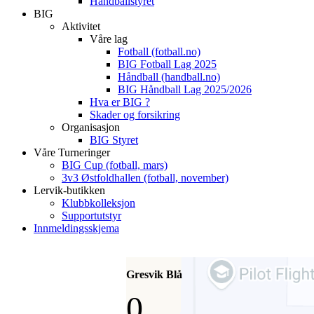
Håndballstyret
BIG
Aktivitet
Våre lag
Fotball (fotball.no)
BIG Fotball Lag 2025
Håndball (handball.no)
BIG Håndball Lag 2025/2026
Hva er BIG ?
Skader og forsikring
Organisasjon
BIG Styret
Våre Turneringer
BIG Cup (fotball, mars)
3v3 Østfoldhallen (fotball, november)
Lervik-butikken
Klubbkolleksjon
Supportutstyr
Innmeldingsskjema
Gresvik Blå
0