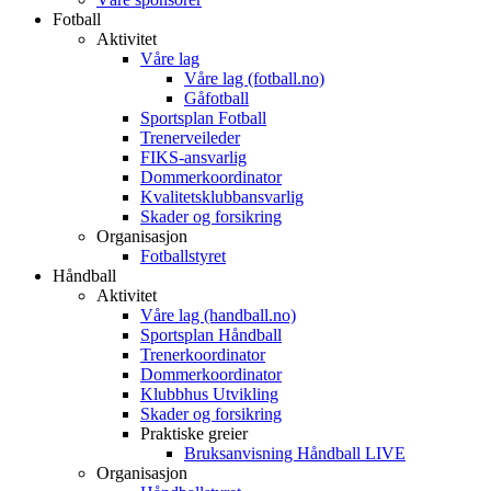
Fotball
Aktivitet
Våre lag
Våre lag (fotball.no)
Gåfotball
Sportsplan Fotball
Trenerveileder
FIKS-ansvarlig
Dommerkoordinator
Kvalitetsklubbansvarlig
Skader og forsikring
Organisasjon
Fotballstyret
Håndball
Aktivitet
Våre lag (handball.no)
Sportsplan Håndball
Trenerkoordinator
Dommerkoordinator
Klubbhus Utvikling
Skader og forsikring
Praktiske greier
Bruksanvisning Håndball LIVE
Organisasjon