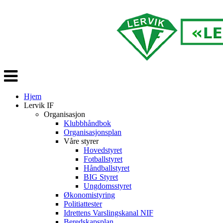
Veksle
navigasjon
Hjem
Lervik IF
Organisasjon
Klubbhåndbok
Organisasjonsplan
Våre styrer
Hovedstyret
Fotballstyret
Håndballstyret
BIG Styret
Ungdomsstyret
Økonomistyring
Politiattester
Idrettens Varslingskanal NIF
Beredskapsplan