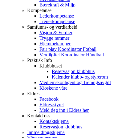
Bærekraft & Miljø
Kompetanse
Lederkompetanse
Trenerkompetanse
Samfunns- og verdiarbeid
Visjon & Verdier
Trygge rammer
Hjemmekamper
Fair play Koordinator Fotball
Verdiløftet Koordinator Håndball
Praktisk Info
Klubbhuset
Reservasjon klubbhus
Kalender klubb- og styrerom
Medlemskontigent og Treningsavgift
Kioskene våre
Eldres
Facebook
Eldres-styret
Meld deg inn i Eldres her
Kontakt oss
Kontaktskjema
Reservasjon klubbhus
Innmeldingsskjema
Våre sponsorer