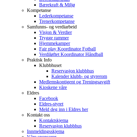
Bærekraft & Miljø
Kompetanse
Lederkompetanse
Trenerkompetanse
Samfunns- og verdiarbeid
Visjon & Verdier
Trygge rammer
Hjemmekamper
Fair play Koordinator Fotball
Verdiløftet Koordinator Håndball
Praktisk Info
Klubbhuset
Reservasjon klubbhus
Kalender klubb- og styrerom
Medlemskontigent og Treningsavgift
Kioskene våre
Eldres
Facebook
Eldres-styret
Meld deg inn i Eldres her
Kontakt oss
Kontaktskjema
Reservasjon klubbhus
Innmeldingsskjema
Våre sponsorer