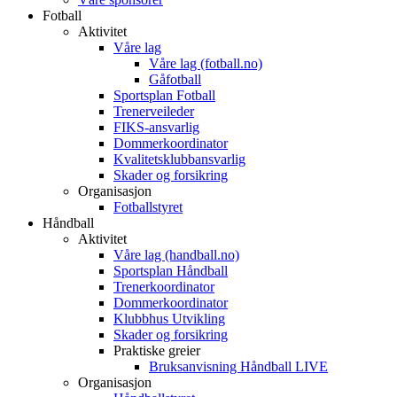
Fotball
Aktivitet
Våre lag
Våre lag (fotball.no)
Gåfotball
Sportsplan Fotball
Trenerveileder
FIKS-ansvarlig
Dommerkoordinator
Kvalitetsklubbansvarlig
Skader og forsikring
Organisasjon
Fotballstyret
Håndball
Aktivitet
Våre lag (handball.no)
Sportsplan Håndball
Trenerkoordinator
Dommerkoordinator
Klubbhus Utvikling
Skader og forsikring
Praktiske greier
Bruksanvisning Håndball LIVE
Organisasjon