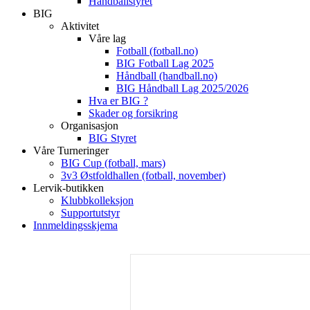
Håndballstyret
BIG
Aktivitet
Våre lag
Fotball (fotball.no)
BIG Fotball Lag 2025
Håndball (handball.no)
BIG Håndball Lag 2025/2026
Hva er BIG ?
Skader og forsikring
Organisasjon
BIG Styret
Våre Turneringer
BIG Cup (fotball, mars)
3v3 Østfoldhallen (fotball, november)
Lervik-butikken
Klubbkolleksjon
Supportutstyr
Innmeldingsskjema