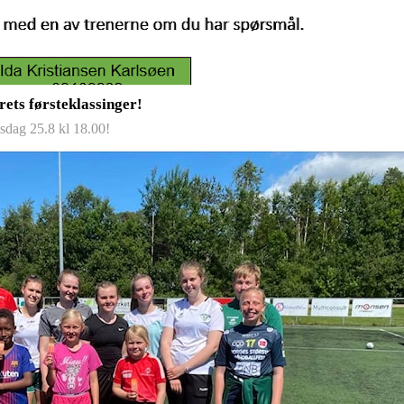
rets førsteklassinger!
sdag 25.8 kl 18.00!