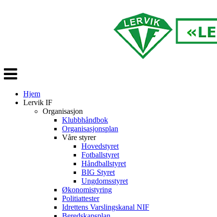
Veksle
navigasjon
Hjem
Lervik IF
Organisasjon
Klubbhåndbok
Organisasjonsplan
Våre styrer
Hovedstyret
Fotballstyret
Håndballstyret
BIG Styret
Ungdomsstyret
Økonomistyring
Politiattester
Idrettens Varslingskanal NIF
Beredskapsplan