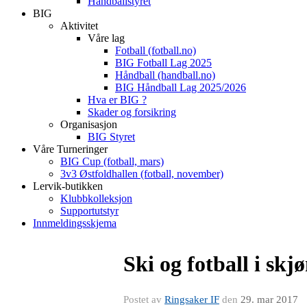
Håndballstyret
BIG
Aktivitet
Våre lag
Fotball (fotball.no)
BIG Fotball Lag 2025
Håndball (handball.no)
BIG Håndball Lag 2025/2026
Hva er BIG ?
Skader og forsikring
Organisasjon
BIG Styret
Våre Turneringer
BIG Cup (fotball, mars)
3v3 Østfoldhallen (fotball, november)
Lervik-butikken
Klubbkolleksjon
Supportutstyr
Innmeldingsskjema
Ski og fotball i skj
Postet av
Ringsaker IF
den
29. mar 2017