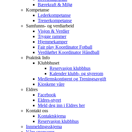
Bærekraft & Miljø
Kompetanse
Lederkompetanse
Trenerkompetanse
Samfunns- og verdiarbeid
Visjon & Verdier
Trygge rammer
Hjemmekamper
Fair play Koordinator Fotball
Verdiløftet Koordinator Håndball
Praktisk Info
Klubbhuset
Reservasjon klubbhus
Kalender klubb- og styrerom
Medlemskontigent og Treningsavgift
Kioskene våre
Eldres
Facebook
Eldres-styret
Meld deg inn i Eldres her
Kontakt oss
Kontaktskjema
Reservasjon klubbhus
Innmeldingsskjema
Våre sponsorer