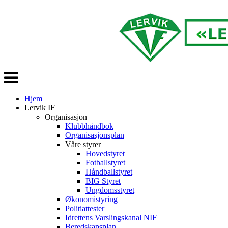
Veksle
navigasjon
Hjem
Lervik IF
Organisasjon
Klubbhåndbok
Organisasjonsplan
Våre styrer
Hovedstyret
Fotballstyret
Håndballstyret
BIG Styret
Ungdomsstyret
Økonomistyring
Politiattester
Idrettens Varslingskanal NIF
Beredskapsplan