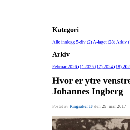
Kategori
Alle innlegg
5-div (2)
A-laget (28)
Arkiv 
Arkiv
Februar 2026 (1)
2025 (17)
2024 (18)
202
Hvor er ytre venst
Johannes Ingberg
Postet av
Ringsaker IF
den
29. mar 2017