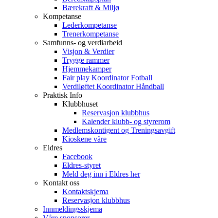
Bærekraft & Miljø
Kompetanse
Lederkompetanse
Trenerkompetanse
Samfunns- og verdiarbeid
Visjon & Verdier
Trygge rammer
Hjemmekamper
Fair play Koordinator Fotball
Verdiløftet Koordinator Håndball
Praktisk Info
Klubbhuset
Reservasjon klubbhus
Kalender klubb- og styrerom
Medlemskontigent og Treningsavgift
Kioskene våre
Eldres
Facebook
Eldres-styret
Meld deg inn i Eldres her
Kontakt oss
Kontaktskjema
Reservasjon klubbhus
Innmeldingsskjema
Våre sponsorer