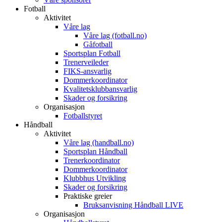
Fotball
Aktivitet
Våre lag
Våre lag (fotball.no)
Gåfotball
Sportsplan Fotball
Trenerveileder
FIKS-ansvarlig
Dommerkoordinator
Kvalitetsklubbansvarlig
Skader og forsikring
Organisasjon
Fotballstyret
Håndball
Aktivitet
Våre lag (handball.no)
Sportsplan Håndball
Trenerkoordinator
Dommerkoordinator
Klubbhus Utvikling
Skader og forsikring
Praktiske greier
Bruksanvisning Håndball LIVE
Organisasjon