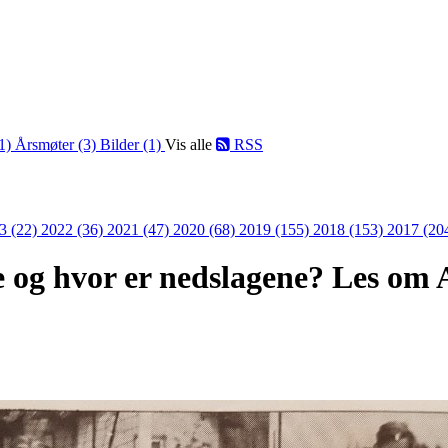
(1)
Årsmøter (3)
Bilder (1)
Vis alle
RSS
3 (22)
2022 (36)
2021 (47)
2020 (68)
2019 (155)
2018 (153)
2017 (20
re og hvor er nedslagene? Les om