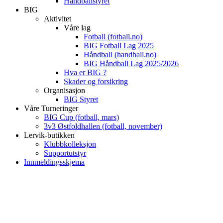
Håndballstyret
BIG
Aktivitet
Våre lag
Fotball (fotball.no)
BIG Fotball Lag 2025
Håndball (handball.no)
BIG Håndball Lag 2025/2026
Hva er BIG ?
Skader og forsikring
Organisasjon
BIG Styret
Våre Turneringer
BIG Cup (fotball, mars)
3v3 Østfoldhallen (fotball, november)
Lervik-butikken
Klubbkolleksjon
Supportutstyr
Innmeldingsskjema