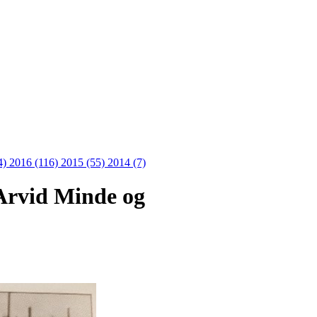
4)
2016 (116)
2015 (55)
2014 (7)
 Arvid Minde og