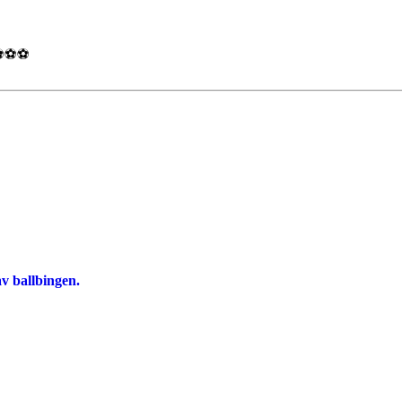
⚽️⚽️⚽️
av ballbingen.