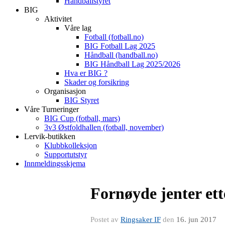
Håndballstyret
BIG
Aktivitet
Våre lag
Fotball (fotball.no)
BIG Fotball Lag 2025
Håndball (handball.no)
BIG Håndball Lag 2025/2026
Hva er BIG ?
Skader og forsikring
Organisasjon
BIG Styret
Våre Turneringer
BIG Cup (fotball, mars)
3v3 Østfoldhallen (fotball, november)
Lervik-butikken
Klubbkolleksjon
Supportutstyr
Innmeldingsskjema
Fornøyde jenter ett
Postet av
Ringsaker IF
den
16. jun 2017