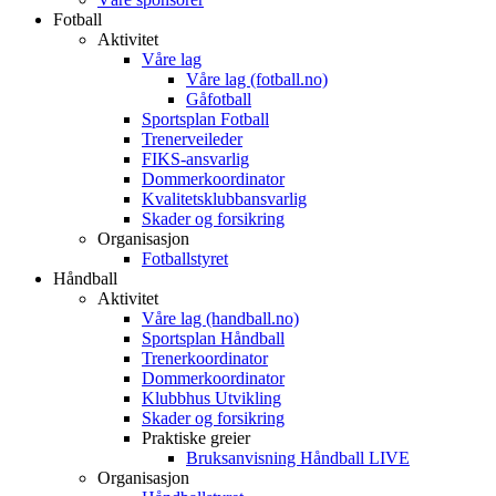
Fotball
Aktivitet
Våre lag
Våre lag (fotball.no)
Gåfotball
Sportsplan Fotball
Trenerveileder
FIKS-ansvarlig
Dommerkoordinator
Kvalitetsklubbansvarlig
Skader og forsikring
Organisasjon
Fotballstyret
Håndball
Aktivitet
Våre lag (handball.no)
Sportsplan Håndball
Trenerkoordinator
Dommerkoordinator
Klubbhus Utvikling
Skader og forsikring
Praktiske greier
Bruksanvisning Håndball LIVE
Organisasjon