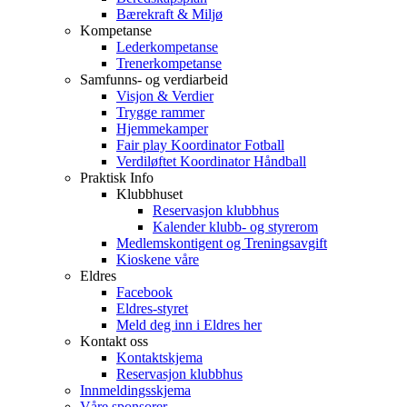
Bærekraft & Miljø
Kompetanse
Lederkompetanse
Trenerkompetanse
Samfunns- og verdiarbeid
Visjon & Verdier
Trygge rammer
Hjemmekamper
Fair play Koordinator Fotball
Verdiløftet Koordinator Håndball
Praktisk Info
Klubbhuset
Reservasjon klubbhus
Kalender klubb- og styrerom
Medlemskontigent og Treningsavgift
Kioskene våre
Eldres
Facebook
Eldres-styret
Meld deg inn i Eldres her
Kontakt oss
Kontaktskjema
Reservasjon klubbhus
Innmeldingsskjema
Våre sponsorer