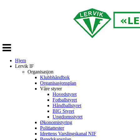
Veksle
navigasjon
Hjem
Lervik IF
Organisasjon
Klubbhåndbok
Organisasjonsplan
Våre styrer
Hovedstyret
Fotballstyret
Håndballstyret
BIG Styret
Ungdomsstyret
Økonomistyring
Politiattester
Idrettens Varslingskanal NIF
Beredskapsplan