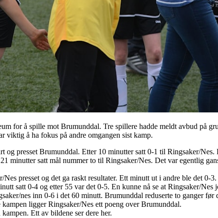
um for å spille mot Brumunddal. Tre spillere hadde meldt avbud på gru
var viktig å ha fokus på andre omgangen sist kamp.
tart og presset Brumunddal. Etter 10 minutter satt 0-1 til Ringsaker/Nes. 
21 minutter satt mål nummer to til Ringsaker/Nes. Det var egentlig gansk
es presset og det ga raskt resultater. Ett minutt ut i andre ble det 0-3
minutt satt 0-4 og etter 55 var det 0-5. En kunne nå se at Ringsaker/Nes 
 Ringsaker/nes inn 0-6 i det 60 minutt. Brumunddal reduserte to ganger f
ne kampen ligger Ringsaker/Nes ett poeng over Brumunddal.
 kampen. Ett av bildene ser dere her.