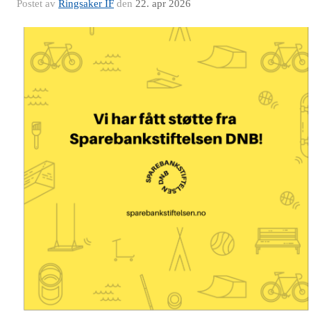
Postet av
Ringsaker IF
den
22. apr 2026