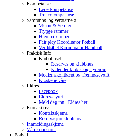
Kompetanse
Lederkompetanse
Trenerkompetanse
Samfunns- og verdiarbeid
Visjon & Verdier
Trygge rammer
Hjemmekamper
Fair play Koordinator Fotball
Verdiløftet Koordinator Håndball
Praktisk Info
Klubbhuset
Reservasjon klubbhus
Kalender klubb- og styrerom
Medlemskontigent og Treningsavgift
Kioskene våre
Eldres
Facebook
Eldres-styret
Meld deg inn i Eldres her
Kontakt oss
Kontaktskjema
Reservasjon klubbhus
Innmeldingsskjema
Våre sponsorer
Fotball