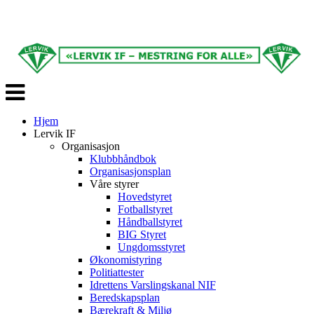
Veksle
navigasjon
Hjem
Lervik IF
Organisasjon
Klubbhåndbok
Organisasjonsplan
Våre styrer
Hovedstyret
Fotballstyret
Håndballstyret
BIG Styret
Ungdomsstyret
Økonomistyring
Politiattester
Idrettens Varslingskanal NIF
Beredskapsplan
Bærekraft & Miljø