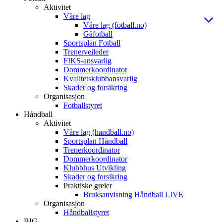
Aktivitet
Våre lag
Våre lag (fotball.no)
Gåfotball
Sportsplan Fotball
Trenerveileder
FIKS-ansvarlig
Dommerkoordinator
Kvalitetsklubbansvarlig
Skader og forsikring
Organisasjon
Fotballstyret
Håndball
Aktivitet
Våre lag (handball.no)
Sportsplan Håndball
Trenerkoordinator
Dommerkoordinator
Klubbhus Utvikling
Skader og forsikring
Praktiske greier
Bruksanvisning Håndball LIVE
Organisasjon
Håndballstyret
BIG