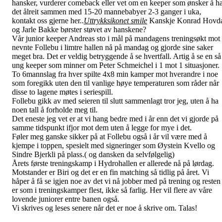
hansker, vurderer comeback eller vet om en keeper som ønsker å h
det ålreit sammen med 15-20 mannebabyer 2-3 ganger i uka,
kontakt oss gjerne her..
Uttrykksikonet smile
Kanskje Konrad Hovd
og Jarle Bakke børster støvet av hanskene?
Vår junior keeper Andreas sto i mål på mandagens treningsøkt mot
nevnte Follebu i limtre hallen nå på mandag og gjorde sine saker
meget bra. Det er veldig betryggende å se hvertfall. Artig å se en så
ung keeper som minner om Peter Schmeichel i 1 mot 1 situasjoner.
To 6mannslag fra hver spilte 4x8 min kamper mot hverandre i noe
som foregikk uten den til vanlige høye temperaturen som råder når
disse to lagene møtes i seriespill.
Follebu gikk av med seieren til slutt sammenlagt tror jeg, uten å ha
noen tall å forholde meg til.
Det eneste jeg vet er at vi hang bedre med i år enn det vi gjorde på
samme tidspunkt ifjor mot dem uten å legge for mye i det.
Føler meg ganske sikker på at Follebu også i år vil være med å
kjempe i toppen, spesielt med signeringer som Øystein Kvello og
Sindre Bjerkli på plass.( og dansken da selvfølgelig)
Årets første treningskamp i Hydrohallen er allerede nå på lørdag.
Motstander er Biri og det er en fin matching så tidlig på året. Vi
håper å få se igjen noe av det vi nå jobber med på trening og resten
er som i treningskamper flest, ikke så farlig. Her vil flere av våre
lovende juniorer entre banen også.
Vi skrives og leses senere når det er noe å skrive om. Talas!