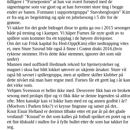
tidligere i "Furneposten" at han var svært fornøyd med de
signeringene som var gjort og at han forventet store ting i begge
ender av banen. Formann i supportergruppa" Stavsberglosjen" Ki
er fra seg av begeistring og spår en jubelsesong i 5 div for de
grønne.
Vi takker for det gode bidraget disse to gutta ga oss i 2015 sesonge
både på trening og i kamper. Vi håper Furnes får nyte godt av to
spillere som kommer fra ett topplag i de høyere divisjoner.
Om det var Frisk kapital fra Hed-Opp(Kim) eller nedtrapping vites
ei, men Sture Saxrud blir også å finne i Grønn drakt 2016.(hvis
ryktene stemmer. Hvis dette ikke stemmer, ignorer det som står
under)
Mannen med uoffisiell Hedmark rekord for hjernerystelser og
magnet i skoa har blitt lokket sørover av ukjente årsaker. Sture vil
også bli savnet i spillergruppa, men at spillere skifter klubber på
dette nivået må man bare regne med. Furnes får ett grett lag i år kan
det virke som.
Vebjørn Svensson er heller ikke med. Dessverre fikk han en broket
sesong med prolaps ifjor og vi fikk ikke se denne legenden så altfor
ofte. Men kanskje kan vi lokke ham med en og annen godbit i år?
(Moelven i Parken feks?) vi krysse fingrane og satser på det..
Knut Einar Helland er derimot tilbake etter ett par år på det glade
vestland! "Knuud"er det som kalles på fotball språket en potet og e
ett fint tilskudd i stallen for å fylle hullet etter de som har takket for
seg.