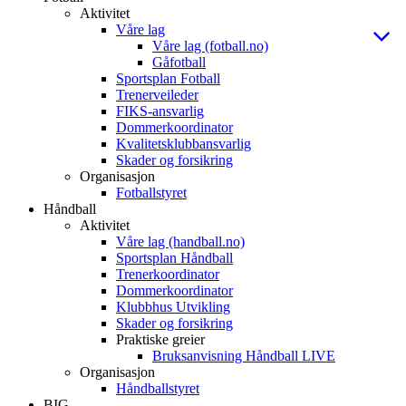
Aktivitet
Våre lag
Våre lag (fotball.no)
Gåfotball
Sportsplan Fotball
Trenerveileder
FIKS-ansvarlig
Dommerkoordinator
Kvalitetsklubbansvarlig
Skader og forsikring
Organisasjon
Fotballstyret
Håndball
Aktivitet
Våre lag (handball.no)
Sportsplan Håndball
Trenerkoordinator
Dommerkoordinator
Klubbhus Utvikling
Skader og forsikring
Praktiske greier
Bruksanvisning Håndball LIVE
Organisasjon
Håndballstyret
BIG