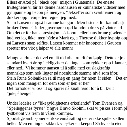
Ellers er Axel på "black ops" misjon i Guatemala. De eneste
livstegnene vi får fra denne hardhausen er kulinariske videoer med
pyttipanne og bacon på menyen. "Jeksel"er som svartmauern og
dukker opp i vårparten regner jeg med..
Stian Larsen er også i samme kategori. Men i stedet for kamuflasje
bruker Denne Tinder guvernøren rød kondom dress på vinterstid.
Om det er for hans prestasjon i skisporet eller hans brune glødende
hud vet jeg ikke, men både a Marit og a Therese dukker hyppig op
på Larsens snap selfies. Larsen kommer når knoppene i Gaupen
spretter tror vi(og håper vi alle mann)
Mange andre er det vel en litt uklarhet rundt foreløpig. Dette er jo e
standard hvert år og heldigvis er det ingen som rykker opp i Januar,
eller ned.. Vi kommer uansett til å stille med ett slagkraftig
mannskap som nok ligger på noenlunde samme nivå som ifjor.
Stein Rune Solbakken sa til meg en gang for noen år siden: "Det er
ingen som mangler, for dem som er her, er her"
Det forholder vi oss til og kjører nå knall hardt for å bli kvitt
"julepåhenget"
Under ledelse av "likegyldighetens erkefiende" Tom Evensen og
"Speileggenes fyrste" Yngve Bravo Skolmli skal vi piskes i form p
lystbetont vis frem til våren kommer..
Sportslige ambisjoner er ikke ennå satt og det er ikke spillerstallen
heller. Men en ting er sikkert: vi søker en keeper! Så hvis du eier