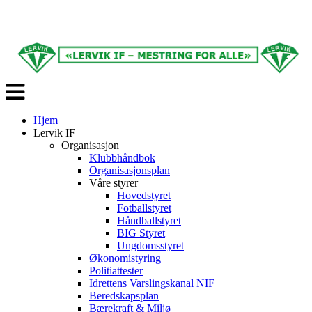
Veksle
navigasjon
Hjem
Lervik IF
Organisasjon
Klubbhåndbok
Organisasjonsplan
Våre styrer
Hovedstyret
Fotballstyret
Håndballstyret
BIG Styret
Ungdomsstyret
Økonomistyring
Politiattester
Idrettens Varslingskanal NIF
Beredskapsplan
Bærekraft & Miljø