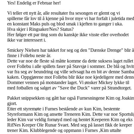
Yes! Endelig er Februar her!
Vi teller ett nytt år, alle resultater fra sesongen er glemt og vi
spillerne får lov til å kjenne på hvor mye vi har forfalt i juletida me
en konstant Maks puls og blod smak i kjeften to ganger i uka.
Hva skjer i Ringsaker/Nes? Status?
Her følger ett par ting som du kanskje ikke visste eller overhodet
ikke var interessert i.
Smickey Nielsen har takket for seg og den "Dænske Drenge" blir å
finne i Follebu neste år.
Dette var noe de fleste så måtte komme da dette suksess laget rullet
over Follebu i alle spillets faser på Stavsjø i sommer. De blå og hvit
var fra seg av beundring og ville selvsagt ha en bit av denne Samba
kaken. Oppgjørene mot Follebu blir ikke noe kjedeligere med denn
Dommer vennen på motstander laget. Vi ønsker Mickey lykke til
med fotballen og salget av "Save the Duck" varer på Strandtorget.
Pakket snippsekken og gått har også Furnesningene Kim og Joaki
gjort.
Etter ett styremøte i Furnes bestående av kun Kim, bestemte
Styreformann Kim og ansette Treneren Kim. Dette var noe Sportsli
leder Kim var veldig fornøyd med og hentet Keeperen Kim og eks
RifNes Keeper Ole Runar Svaet. Med seg på lasset fikk de keeper
trener Kim. Klubblegende og oppmann i Furnes ,Kim uttalte