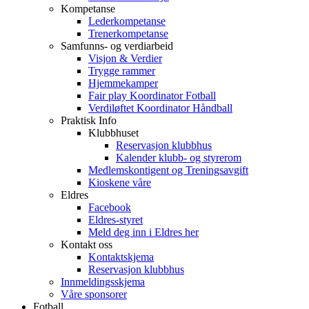
Kompetanse
Lederkompetanse
Trenerkompetanse
Samfunns- og verdiarbeid
Visjon & Verdier
Trygge rammer
Hjemmekamper
Fair play Koordinator Fotball
Verdiløftet Koordinator Håndball
Praktisk Info
Klubbhuset
Reservasjon klubbhus
Kalender klubb- og styrerom
Medlemskontigent og Treningsavgift
Kioskene våre
Eldres
Facebook
Eldres-styret
Meld deg inn i Eldres her
Kontakt oss
Kontaktskjema
Reservasjon klubbhus
Innmeldingsskjema
Våre sponsorer
Fotball