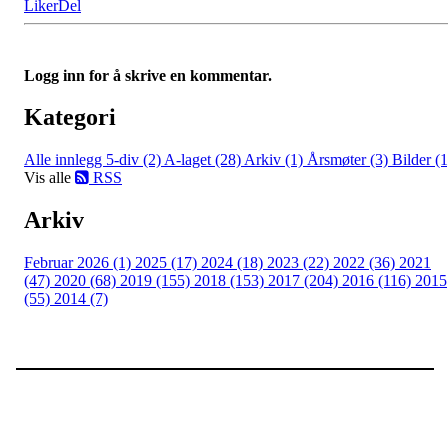
Liker
Del
Logg inn for å skrive en kommentar.
Kategori
Alle innlegg
5-div (2)
A-laget (28)
Arkiv (1)
Årsmøter (3)
Bilder (1
Vis alle
RSS
Arkiv
Februar 2026 (1)
2025 (17)
2024 (18)
2023 (22)
2022 (36)
2021
(47)
2020 (68)
2019 (155)
2018 (153)
2017 (204)
2016 (116)
2015
(55)
2014 (7)