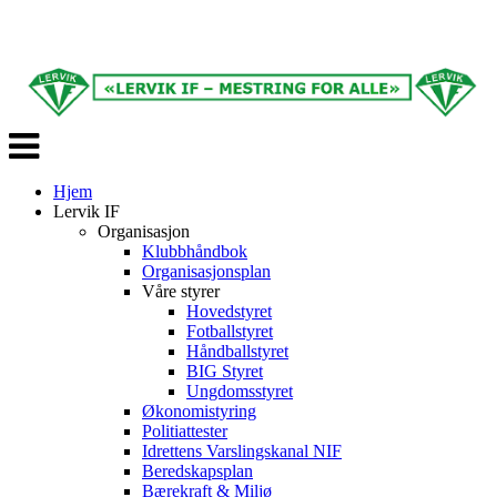
Veksle
navigasjon
Hjem
Lervik IF
Organisasjon
Klubbhåndbok
Organisasjonsplan
Våre styrer
Hovedstyret
Fotballstyret
Håndballstyret
BIG Styret
Ungdomsstyret
Økonomistyring
Politiattester
Idrettens Varslingskanal NIF
Beredskapsplan
Bærekraft & Miljø