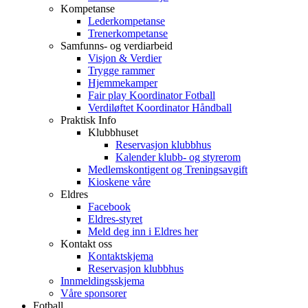
Kompetanse
Lederkompetanse
Trenerkompetanse
Samfunns- og verdiarbeid
Visjon & Verdier
Trygge rammer
Hjemmekamper
Fair play Koordinator Fotball
Verdiløftet Koordinator Håndball
Praktisk Info
Klubbhuset
Reservasjon klubbhus
Kalender klubb- og styrerom
Medlemskontigent og Treningsavgift
Kioskene våre
Eldres
Facebook
Eldres-styret
Meld deg inn i Eldres her
Kontakt oss
Kontaktskjema
Reservasjon klubbhus
Innmeldingsskjema
Våre sponsorer
Fotball