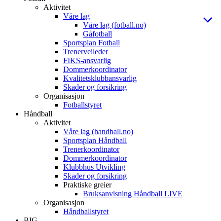
Aktivitet
Våre lag
Våre lag (fotball.no)
Gåfotball
Sportsplan Fotball
Trenerveileder
FIKS-ansvarlig
Dommerkoordinator
Kvalitetsklubbansvarlig
Skader og forsikring
Organisasjon
Fotballstyret
Håndball
Aktivitet
Våre lag (handball.no)
Sportsplan Håndball
Trenerkoordinator
Dommerkoordinator
Klubbhus Utvikling
Skader og forsikring
Praktiske greier
Bruksanvisning Håndball LIVE
Organisasjon
Håndballstyret
BIG