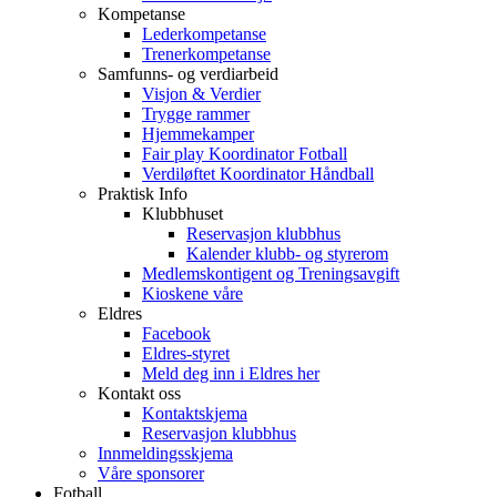
Kompetanse
Lederkompetanse
Trenerkompetanse
Samfunns- og verdiarbeid
Visjon & Verdier
Trygge rammer
Hjemmekamper
Fair play Koordinator Fotball
Verdiløftet Koordinator Håndball
Praktisk Info
Klubbhuset
Reservasjon klubbhus
Kalender klubb- og styrerom
Medlemskontigent og Treningsavgift
Kioskene våre
Eldres
Facebook
Eldres-styret
Meld deg inn i Eldres her
Kontakt oss
Kontaktskjema
Reservasjon klubbhus
Innmeldingsskjema
Våre sponsorer
Fotball