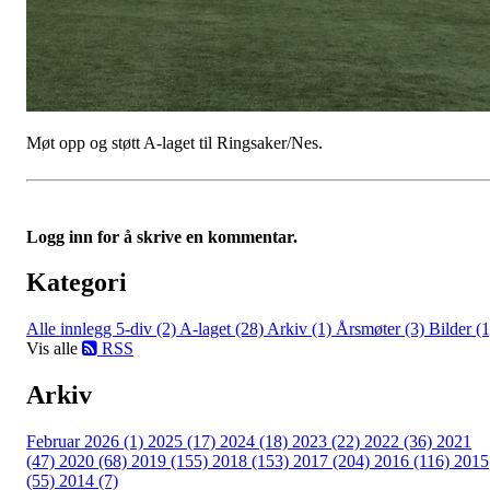
Møt opp og støtt A-laget til Ringsaker/Nes.
Logg inn for å skrive en kommentar.
Kategori
Alle innlegg
5-div (2)
A-laget (28)
Arkiv (1)
Årsmøter (3)
Bilder (1
Vis alle
RSS
Arkiv
Februar 2026 (1)
2025 (17)
2024 (18)
2023 (22)
2022 (36)
2021
(47)
2020 (68)
2019 (155)
2018 (153)
2017 (204)
2016 (116)
2015
(55)
2014 (7)