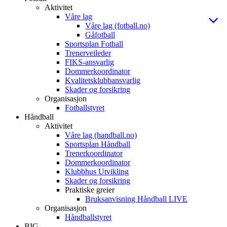
Aktivitet
Våre lag
Våre lag (fotball.no)
Gåfotball
Sportsplan Fotball
Trenerveileder
FIKS-ansvarlig
Dommerkoordinator
Kvalitetsklubbansvarlig
Skader og forsikring
Organisasjon
Fotballstyret
Håndball
Aktivitet
Våre lag (handball.no)
Sportsplan Håndball
Trenerkoordinator
Dommerkoordinator
Klubbhus Utvikling
Skader og forsikring
Praktiske greier
Bruksanvisning Håndball LIVE
Organisasjon
Håndballstyret
BIG