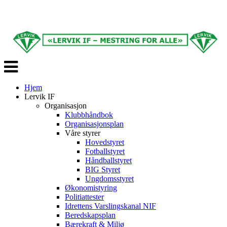
Veksle
navigasjon
Hjem
Lervik IF
Organisasjon
Klubbhåndbok
Organisasjonsplan
Våre styrer
Hovedstyret
Fotballstyret
Håndballstyret
BIG Styret
Ungdomsstyret
Økonomistyring
Politiattester
Idrettens Varslingskanal NIF
Beredskapsplan
Bærekraft & Miljø