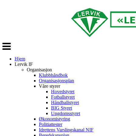
Veksle
navigasjon
Hjem
Lervik IF
Organisasjon
Klubbhåndbok
Organisasjonsplan
Våre styrer
Hovedstyret
Fotballstyret
Håndballstyret
BIG Styret
Ungdomsstyret
Økonomistyring
Politiattester
Idrettens Varslingskanal NIF
Beredskapsplan