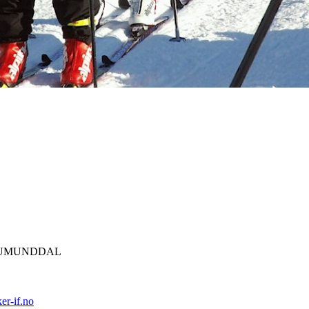
 BRUMUNDDAL
er-if.no