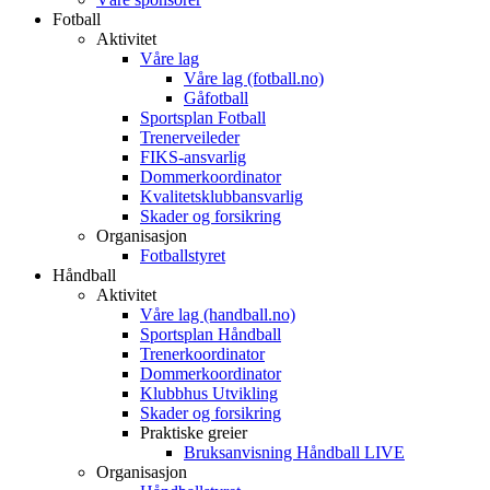
Fotball
Aktivitet
Våre lag
Våre lag (fotball.no)
Gåfotball
Sportsplan Fotball
Trenerveileder
FIKS-ansvarlig
Dommerkoordinator
Kvalitetsklubbansvarlig
Skader og forsikring
Organisasjon
Fotballstyret
Håndball
Aktivitet
Våre lag (handball.no)
Sportsplan Håndball
Trenerkoordinator
Dommerkoordinator
Klubbhus Utvikling
Skader og forsikring
Praktiske greier
Bruksanvisning Håndball LIVE
Organisasjon