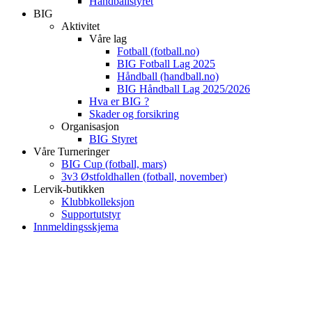
Håndballstyret
BIG
Aktivitet
Våre lag
Fotball (fotball.no)
BIG Fotball Lag 2025
Håndball (handball.no)
BIG Håndball Lag 2025/2026
Hva er BIG ?
Skader og forsikring
Organisasjon
BIG Styret
Våre Turneringer
BIG Cup (fotball, mars)
3v3 Østfoldhallen (fotball, november)
Lervik-butikken
Klubbkolleksjon
Supportutstyr
Innmeldingsskjema