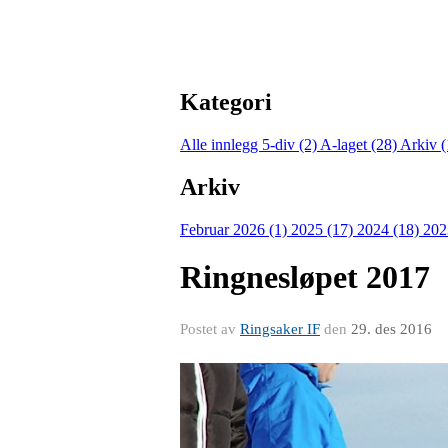
Kategori
Alle innlegg
5-div (2)
A-laget (28)
Arkiv 
Arkiv
Februar 2026 (1)
2025 (17)
2024 (18)
202
Ringnesløpet 2017
Postet av
Ringsaker IF
den
29. des 2016