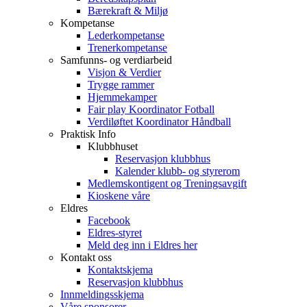
Bærekraft & Miljø
Kompetanse
Lederkompetanse
Trenerkompetanse
Samfunns- og verdiarbeid
Visjon & Verdier
Trygge rammer
Hjemmekamper
Fair play Koordinator Fotball
Verdiløftet Koordinator Håndball
Praktisk Info
Klubbhuset
Reservasjon klubbhus
Kalender klubb- og styrerom
Medlemskontigent og Treningsavgift
Kioskene våre
Eldres
Facebook
Eldres-styret
Meld deg inn i Eldres her
Kontakt oss
Kontaktskjema
Reservasjon klubbhus
Innmeldingsskjema
Våre sponsorer