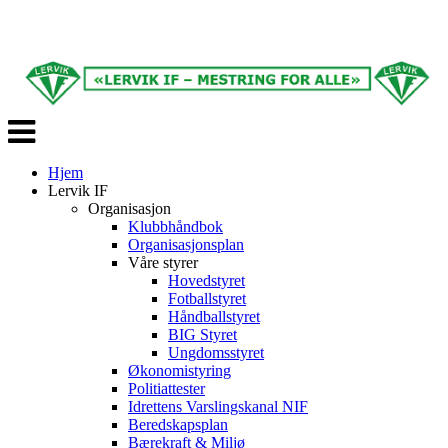
Veksle
navigasjon
Hjem
Lervik IF
Organisasjon
Klubbhåndbok
Organisasjonsplan
Våre styrer
Hovedstyret
Fotballstyret
Håndballstyret
BIG Styret
Ungdomsstyret
Økonomistyring
Politiattester
Idrettens Varslingskanal NIF
Beredskapsplan
Bærekraft & Miljø