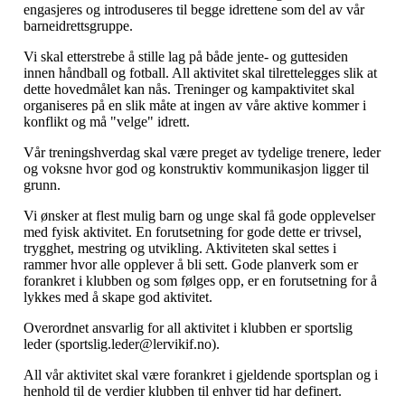
engasjeres og introduseres til begge idrettene som del av vår
barneidrettsgruppe.
Vi skal etterstrebe å stille lag på både jente- og guttesiden
innen håndball og fotball. All aktivitet skal tilrettelegges slik at
dette hovedmålet kan nås. Treninger og kampaktivitet skal
organiseres på en slik måte at ingen av våre aktive kommer i
konflikt og må "velge" idrett.
Vår treningshverdag skal være preget av tydelige trenere, leder
og voksne hvor god og konstruktiv kommunikasjon ligger til
grunn.
Vi ønsker at flest mulig barn og unge skal få gode opplevelser
med fyisk aktivitet. En forutsetning for gode dette er trivsel,
trygghet, mestring og utvikling. Aktiviteten skal settes i
rammer hvor alle opplever å bli sett. Gode planverk som er
forankret i klubben og som følges opp, er en forutsetning for å
lykkes med å skape god aktivitet.
Overordnet ansvarlig for all aktivitet i klubben er sportslig
leder (sportslig.leder@lervikif.no).
All vår aktivitet skal være forankret i gjeldende sportsplan og i
henhold til de verdier klubben til enhver tid har definert.