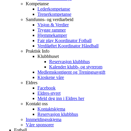
Kompetanse
Lederkompetanse
Trenerkompetanse
Samfunns- og verdiarbeid
Visjon & Verdier
Trygge rammer
Hjemmekamper
Fair play Koordinator Fotball
Verdiløftet Koordinator Håndball
Praktisk Info
Klubbhuset
Reservasjon klubbhus
Kalender klubb- og styrerom
Medlemskontigent og Treningsavgift
Kioskene våre
Eldres
Facebook
Eldres-styret
Meld deg inn i Eldres her
Kontakt oss
Kontaktskjema
Reservasjon klubbhus
Innmeldingsskjema
Våre sponsorer
Fotball