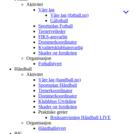
Aktivitet
Våre lag
Våre lag (fotball.no)
Gåfotball
Sportsplan Fotball
Trenerveileder
FIKS-ansvarlig
Dommerkoordinator
Kvalitetsklubbansvarlig
Skader og forsikring
Organisasjon
Fotballstyret
Håndball
Aktivitet
Våre lag (handball.no)
Sportsplan Håndball
Trenerkoordinator
Dommerkoordinator
Klubbhus Utvikling
Skader og forsikring
Praktiske greier
Bruksanvisning Håndball LIVE
Organisasjon
Håndballstyret
BIG