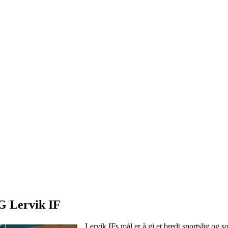
G Lervik IF
Lervik IFs mål er å gi et bredt sportslig og so