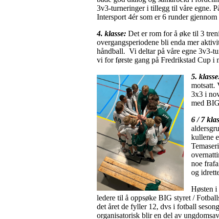
3v3-turneringer i tillegg til våre egne. P
Intersport 4ér som er 6 runder gjennom
4. klasse:
Det er rom for å øke til 3 tre
overgangsperiodene bli enda mer aktivitet
håndball. Vi deltar på våre egne 3v3-tur
vi for første gang på Fredrikstad Cup i 
5. klass
motsatt. 
3x3 i nov
med BIG-
6 / 7 kl
aldersgr
kullene e
Temaseri
overnatti
noe frafa
og idrett
Høsten i 
ledere til å oppsøke BIG styret / Fotba
det året de fyller 12, dvs i fotball ses
organisatorisk blir en del av ungdomsa