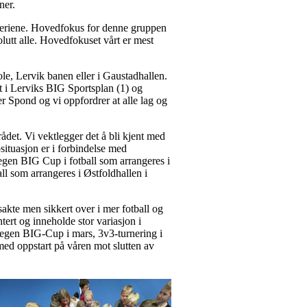
ner.
leferiene. Hovedfokus for denne gruppen
olutt alle. Hovedfokuset vårt er mest
ole, Lervik banen eller i Gaustadhallen.
t i Lerviks BIG Sportsplan (1) og
r Spond og vi oppfordrer at alle lag og
rådet. Vi vektlegger det å bli kjent med
ituasjon er i forbindelse med
egen BIG Cup i fotball som arrangeres i
ll som arrangeres i Østfoldhallen i
 sakte men sikkert over i mer fotball og
tert og inneholde stor variasjon i
år egen BIG-Cup i mars, 3v3-turnering i
 med oppstart på våren mot slutten av