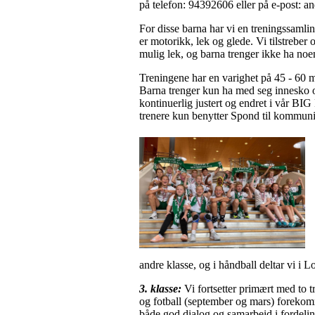
på telefon: 94392606 eller på e-post: a
For disse barna har vi en treningssamlin
er motorikk, lek og glede. Vi tilstreber
mulig lek, og barna trenger ikke ha noen
Treningene har en varighet på 45 - 60 mi
Barna trenger kun ha med seg innesko o
kontinuerlig justert og endret i vår BI
trenere kun benytter Spond til kommunika
andre klasse, og i håndball deltar vi i
3. klasse:
Vi fortsetter primært med to 
og fotball (september og mars) forekomme
både god dialog og samarbeid i fordeling