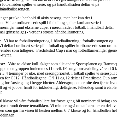
å fotballsiden spiller vi serie, og på håndballsiden deltar vi på
 håndballsesongen.
ninger pr uke i henhold til aktiv sesong, men her kan det i
. Vi har ordinært seriespill i fotball og spiller kortbaneserie i
neringer, samt eksterne cuper i nærområdet i fotball. I håndball deltar
mai (pinsehelga) - verdens største håndballturnering.
e:
Vi har to fotballtreninger og 1 håndballtrening i fotballsesongen og
Vi deltar i ordinært seriespill i fotball og spiller kortbaneserie som ord
ember som tidligere, Fredrikstad Cup i mai og fotballturneringer gjerne
styret.
asse:
Våre to eldste kull følger som alle andre Sportsplanen og Rammep
uppe men gruppen innlemmes i Lervik IFs ungdomsavdeling våren i 6 kl
r 3-4 treninger pr uke, med sesongprioritet. I fotball spiller vi seriespill
en for GJ12. Håndballagene G/J 11 og 12 deltar i Fredrikstad Cup samt a
ng for første gang i begge idretter. Aldersgruppen er ofte den første hv
ll og vi jobber hardt for inkludering, deltagelse, fellesskap samt å etabl
er.
6 klasse vil våre fotballspillere for første gang bli nominert til bylag / 
llstyret rundt denne tematikken. Vi minner også om at barna er en del a
ongen som går fra våren til høsten mellom 6-7 klasse og for håndballen h
vdelingen.