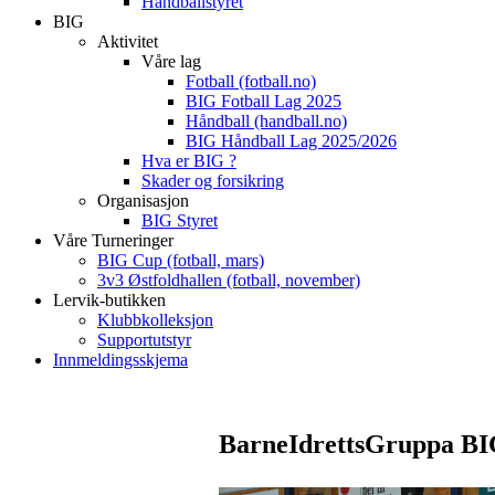
Håndballstyret
BIG
Aktivitet
Våre lag
Fotball (fotball.no)
BIG Fotball Lag 2025
Håndball (handball.no)
BIG Håndball Lag 2025/2026
Hva er BIG ?
Skader og forsikring
Organisasjon
BIG Styret
Våre Turneringer
BIG Cup (fotball, mars)
3v3 Østfoldhallen (fotball, november)
Lervik-butikken
Klubbkolleksjon
Supportutstyr
Innmeldingsskjema
BarneIdrettsGruppa BI