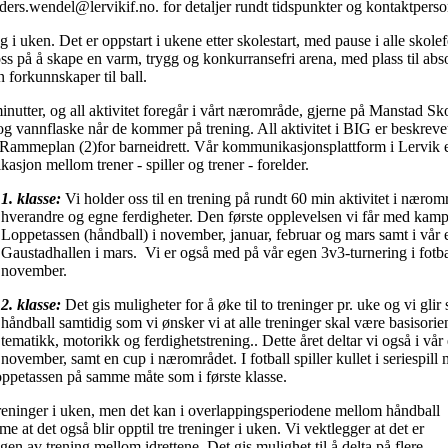
nders.wendel@lervikif.no. for detaljer rundt tidspunkter og kontaktperso
g i uken. Det er oppstart i ukene etter skolestart, med pause i alle sko
 oss på å skape en varm, trygg og konkurransefri arena, med plass til abs
 forkunnskaper til ball.
nutter, og all aktivitet foregår i vårt nærområde, gjerne på Manstad Sk
g vannflaske når de kommer på trening. All aktivitet i BIG er beskreve
G Rammeplan (2)for barneidrett. Vår kommunikasjonsplattform i Lervik e
sjon mellom trener - spiller og trener - forelder.
1. klasse:
Vi holder oss til en trening på rundt 60 min aktivitet i nærom
hverandre og egne ferdigheter. Den første opplevelsen vi får med kamps
Loppetassen (håndball) i november, januar, februar og mars samt i vår 
Gaustadhallen i mars. Vi er også med på vår egen 3v3-turnering i fotba
november.
2. klasse:
Det gis muligheter for å øke til to treninger pr. uke og vi glir
håndball samtidig som vi ønsker vi at alle treninger skal være basisorien
tematikk, motorikk og ferdighetstrening.. Dette året deltar vi også i v
november, samt en cup i nærområdet. I fotball spiller kullet i seriespill
 Loppetassen på samme måte som i første klasse.
treninger i uken, men det kan i overlappingsperiodene mellom håndball
 at det også blir opptil tre treninger i uken. Vi vektlegger at det er
en av trening mellom idrettene. Det gis mulighet til å delta på flere