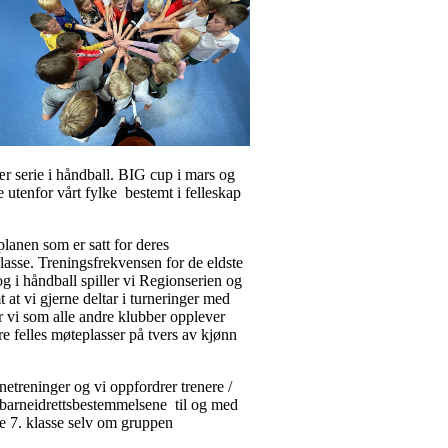
inær serie i håndball. BIG cup i mars og
 utenfor vårt fylke bestemt i felleskap
lanen som er satt for deres
asse. Treningsfrekvensen for de eldste
 og i håndball spiller vi Regionserien og
t vi gjerne deltar i turneringer med
or vi som alle andre klubber opplever
ere felles møteplasser på tvers av kjønn
sonetreninger og vi oppfordrer trenere /
v barneidrettsbestemmelsene til og med
ele 7. klasse selv om gruppen