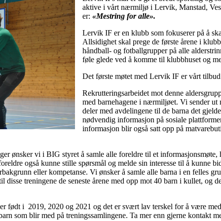
aktive i vårt nærmiljø i Lervik, Manstad, V
er:
«Mestring for alle».
Lervik IF er en klubb som fokuserer på å skap
Allsidighet skal prege de første årene i klub
håndball- og fotballgrupper på alle alderstri
føle glede ved å komme til klubbhuset og mes
Det første møtet med Lervik IF er vårt tilbud 
Rekrutteringsarbeidet mot denne aldersgrup
med barnehagene i nærmiljøet. Vi sender u
deler med avdelingene til de barna det gjelde
nødvendig informasjon på sosiale plattform
informasjon blir også satt opp på matvarebu
r ønsker vi i BIG styret å samle alle foreldre til et informasjonsmøte
l foreldre også kunne stille spørsmål og melde sin interesse til å kunne bid
bakgrunn eller kompetanse. Vi ønsker å samle alle barna i en felles gru
il disse treningene de seneste årene med opp mot 40 barn i kullet, og 
er født i 2019, 2020 og 2021 og det er svært lav terskel for å være med..
le barn som blir med på treningssamlingene. Ta mer enn gjerne kontakt