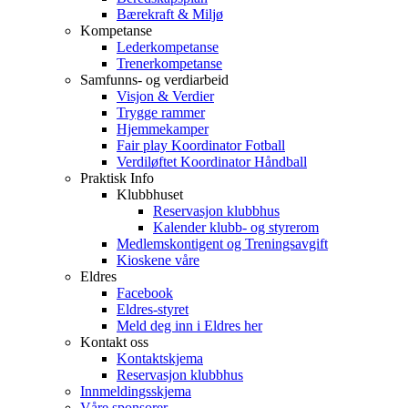
Bærekraft & Miljø
Kompetanse
Lederkompetanse
Trenerkompetanse
Samfunns- og verdiarbeid
Visjon & Verdier
Trygge rammer
Hjemmekamper
Fair play Koordinator Fotball
Verdiløftet Koordinator Håndball
Praktisk Info
Klubbhuset
Reservasjon klubbhus
Kalender klubb- og styrerom
Medlemskontigent og Treningsavgift
Kioskene våre
Eldres
Facebook
Eldres-styret
Meld deg inn i Eldres her
Kontakt oss
Kontaktskjema
Reservasjon klubbhus
Innmeldingsskjema
Våre sponsorer