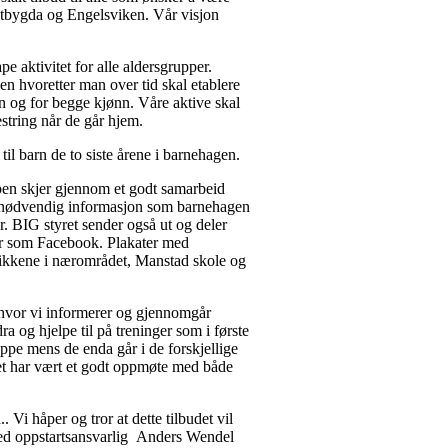
estbygda og Engelsviken. Vår visjon
e aktivitet for alle aldersgrupper.
ben hvoretter man over tid skal etablere
nn og for begge kjønn. Våre aktive skal
tring når de går hjem­.
til barn de to siste årene i barnehagen.
pen skjer gjennom et godt samarbeid
t nødvendig informasjon som barnehagen
r. BIG styret sender også ut og deler
er som Facebook. Plakater med
tikkene i nærområdet, Manstad skole og
, hvor vi informerer og gjennomgår
ra og hjelpe til på treninger som i første
ppe mens de enda går i de forskjellige
det har vært et godt oppmøte med både
 Vi håper og tror at dette tilbudet vil
 med oppstartsansvarlig Anders Wendel