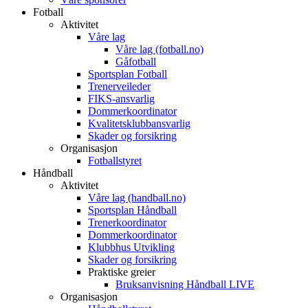
Fotball
Aktivitet
Våre lag
Våre lag (fotball.no)
Gåfotball
Sportsplan Fotball
Trenerveileder
FIKS-ansvarlig
Dommerkoordinator
Kvalitetsklubbansvarlig
Skader og forsikring
Organisasjon
Fotballstyret
Håndball
Aktivitet
Våre lag (handball.no)
Sportsplan Håndball
Trenerkoordinator
Dommerkoordinator
Klubbhus Utvikling
Skader og forsikring
Praktiske greier
Bruksanvisning Håndball LIVE
Organisasjon