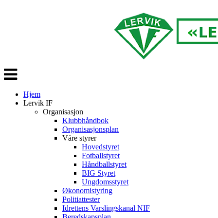
Veksle
navigasjon
Hjem
Lervik IF
Organisasjon
Klubbhåndbok
Organisasjonsplan
Våre styrer
Hovedstyret
Fotballstyret
Håndballstyret
BIG Styret
Ungdomsstyret
Økonomistyring
Politiattester
Idrettens Varslingskanal NIF
Beredskapsplan